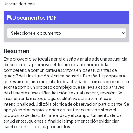
Universidad Icesi
Documentos PDF
Resumen
Este proyecto se focaliza en el diseño y análisis de una secuencia
didáctica para promover el desarrollo autónomo de la
competencia comunicativa escritora en los estudiantes de
grado7 de la institución técnica Industrial España. La propuesta
que es un conjunto articulado de actividades toma la producción
escrita como un proceso complejo que se lleva a cabo a través
de diferentes fases: Planificación, textualización y revisión. Se
inscribió en la metodología cualitativa por su temática e
intencionalidad. Utilizó la técnica de observación participante. Se
apoyó en el principio teórico de la interacción social con el
propósito de describir la realidad y el comportamiento de los
estudiantes, quienes al final de la implementación evidencian
cambios en los textos producidos.