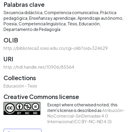
Palabras clave
Secuencia didáctica
Competencia comunicativa
Práctica
pedagógica
Enseñanza y aprendizaje
Aprendizaje autónomo
Poesía
Competencia lingüística
Tésis
Educación
Departamento de Pedagogía
OLIB
http://biblioteca2.icesi.edu.co/cgi-olib?oid=324629
URI
http://hdl.handle.net/10906/85564
Collections
Educación - Tesis
Creative Commons license
Except where otherwised noted, this
item's license is described as
Atribución-
NoComercial-SinDerivadas 4.0
Internacional (CC BY-NC-ND 4.0)