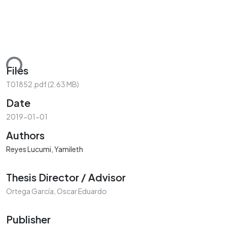
ding...
Files
T01852.pdf
(2.63 MB)
Date
2019-01-01
Authors
Reyes Lucumi, Yamileth
Thesis Director / Advisor
Ortega García, Oscar Eduardo
Publisher