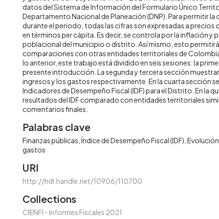
datos del Sistema de Información del Formulario Único Territor
Departamento Nacional de Planeación (DNP). Para permitir la
durante el periodo, todas las cifras son expresadas a precios
en términos per cápita. Es decir, se controla por la inflación y 
poblacional del municipio o distrito. Así mismo, esto permitirá 
comparaciones con otras entidades territoriales de Colombia 
lo anterior, este trabajo está dividido en seis sesiones: la prime
presente introducción. La segunda y tercera sección muestran 
ingresos y los gastos respectivamente. En la cuarta sección s
Indicadores de Desempeño Fiscal (IDF) para el Distrito. En la qu
resultados del IDF comparado con entidades territoriales simila
comentarios finales.
Palabras clave
Finanzas públicas
Índice de Desempeño Fiscal (IDF)
Evolución 
gastos
URI
http://hdl.handle.net/10906/110700
Collections
CIENFI - Informes Fiscales 2021