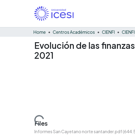
Home
Centros Académicos
CIENFI
Evolución de las finanza
2021
Loading...
Files
Informes San Cayetano norte santander.pdf
(644.