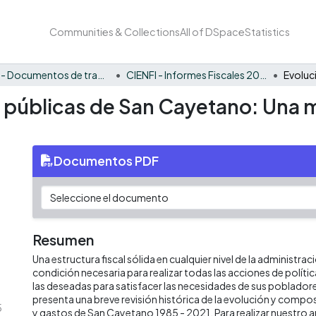
Communities & Collections
All of DSpace
Statistics
CIENFI - Documentos de trabajos, técnicos y de divulgación
CIENFI - Informes Fiscales 2021
s públicas de San Cayetano: Una m
Documentos PDF
Resumen
Una estructura fiscal sólida en cualquier nivel de la administrac
condición necesaria para realizar todas las acciones de políti
las deseadas para satisfacer las necesidades de sus poblado
presenta una breve revisión histórica de la evolución y compos
5
y gastos de San Cayetano 1985 - 2021. Para realizar nuestro 