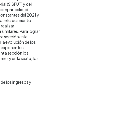
ial (SISFUT) y del
 comparabilidad
 constantes del 2021 y
por el crecimiento
realizar
similares. Para lograr
ra sección es la
la evolución de los
e exponen los
inta sección los
res y en la sexta, los
de los ingresos y