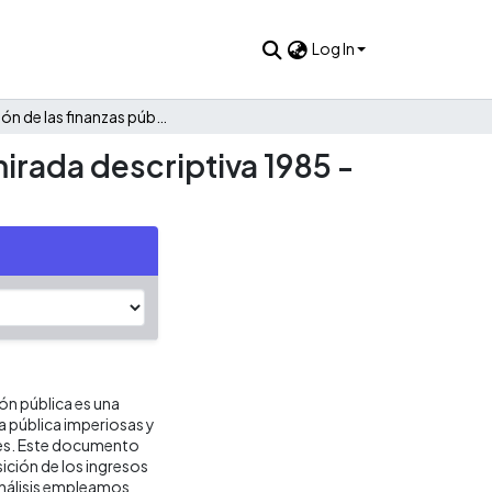
Log In
Evolución de las finanzas públicas de San Cayetano: Una mirada descriptiva 1985 - 2021
irada descriptiva 1985 -
ión pública es una
ca pública imperiosas y
res. Este documento
ición de los ingresos
análisis empleamos