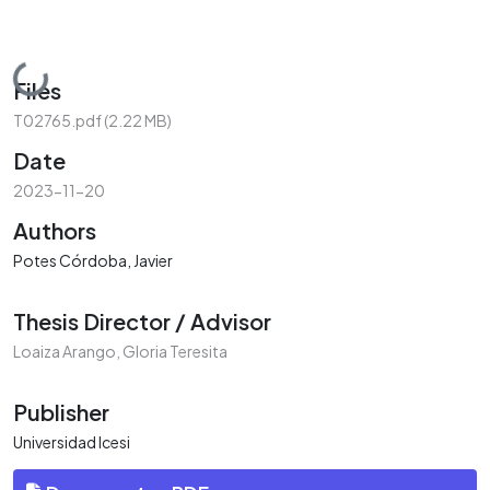
Loading...
Files
T02765.pdf
(2.22 MB)
Date
2023-11-20
Authors
Potes Córdoba, Javier
Thesis Director / Advisor
Loaiza Arango, Gloria Teresita
Publisher
Universidad Icesi