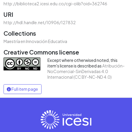
http://biblioteca2.icesi.edu.co/cgi-olib?oid=362746
URI
http://hdl.handle.net/10906/127832
Collections
Maestría en Innovación Educativa
Creative Commons license
Except where otherwised noted, this
item's license is described as
Atribución-
NoComercial-SinDerivadas 4.0
Internacional (CC BY-NC-ND 4.0)
Full item page