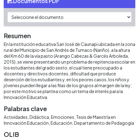
Documentos PDF
Resumen
En la institución educativa San José de Caunapi ubicada en la zona
rural del Municipio de San Andrés de Tumaco (Nariño), a la altura
del Km 60 de la vía pasto (Arango Cabezas & Garcés Arboleda,
2015), se viene presentando un problema de repitencia escolar en
los estudiantes del grado sexto, el cual tiene preocupado a
docentes y directivos docentes, dificultad que produce
deserción de los estudiantes y, en los peores casos, los niños y
jóvenes pueden llegar a las filas de los grupos al margen de la ley;
por este motivo se plantea como un tema de interés para la
Innovación Educativa.
Palabras clave
Actividades
Didáctica
Emociones
Tesis de Maestría en
Innovación Educación
Educación
Departamento de Pedagogía
OLIB