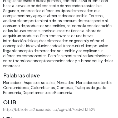
El siguiente escrito busca primero, contextualizar el tema con
base a la evolución del concepto de mercadeo sostenible.
Segundo, conocer los diferentes tipos de mercadeo que
complementan y apoyan al mercadeo sostenible. Tercero,
analizar el comportamiento de los consumidores respecto al
consumo de productos sostenibles, así como la consideración
de las futuras consecuencias que estos tienen a la hora de
adquirir un producto. Para comenzar se da una breve
introducción de lo qué es el mercadeo en general y cómo el
concepto ha ido evolucionando al transcurrir el tiempo, así se
llega al concepto de mercadeo sostenible y se explican sus
diferentes componentes. Para finalmente realizar las relaciones
entre todos los conceptos mencionados y el brand equity de las
empresas.
Palabras clave
Mercadeo - Aspectos sociales
Mercadeo
Mercadeo sostenible
Consumidores
Colombianos
Compras
Trabajos de grado
Economía
Departamento de Economía
OLIB
http://biblioteca2.icesi.edu.co/cgi-olib?oid=313829