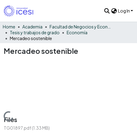
Log In
Home
Academia
Facultad de Negocios y Economía
Tesis y trabajos de grado
Economía
Mercadeo sostenible
Mercadeo sostenible
Loading...
Files
TG01897.pdf
(1.33 MB)