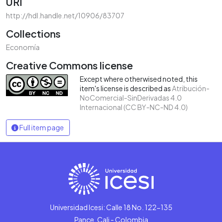
URI
http://hdl.handle.net/10906/83707
Collections
Economía
Creative Commons license
Except where otherwised noted, this
item's license is described as
Atribución-
NoComercial-SinDerivadas 4.0
Internacional (CC BY-NC-ND 4.0)
Full item page
Universidad Icesi: Calle 18 No. 122-135
Pance, Cali - Colombia