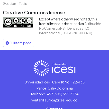
Gestión - Tesis
Creative Commons license
Except where otherwised noted, this
item's license is described as
Atribución-
NoComercial-SinDerivadas 4.0
Internacional (CC BY-NC-ND 4.0)
Full item page
Universidad Icesi: Calle 18 No. 122-135
Pance, Cali - Colombia
Teléfono: +57 (602) 555 2334
ventanillaunica@icesi.edu.co
Síguenos