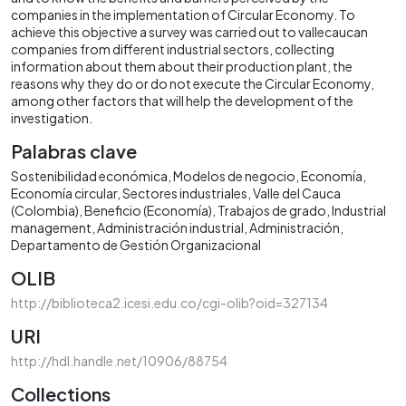
companies in the implementation of Circular Economy. To
achieve this objective a survey was carried out to vallecaucan
companies from different industrial sectors, collecting
information about them about their production plant, the
reasons why they do or do not execute the Circular Economy,
among other factors that will help the development of the
investigation.
Palabras clave
Sostenibilidad económica
Modelos de negocio
Economía
Economía circular
Sectores industriales
Valle del Cauca
(Colombia)
Beneficio (Economía)
Trabajos de grado
Industrial
management
Administración industrial
Administración
Departamento de Gestión Organizacional
OLIB
http://biblioteca2.icesi.edu.co/cgi-olib?oid=327134
URI
http://hdl.handle.net/10906/88754
Collections