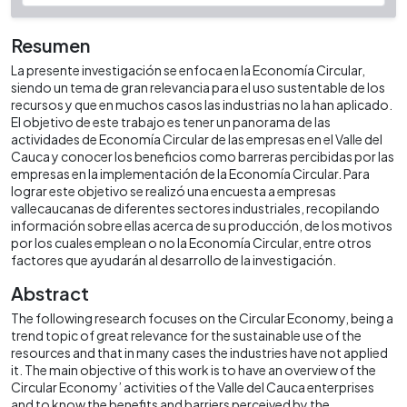
Resumen
La presente investigación se enfoca en la Economía Circular,
siendo un tema de gran relevancia para el uso sustentable de los
recursos y que en muchos casos las industrias no la han aplicado.
El objetivo de este trabajo es tener un panorama de las
actividades de Economía Circular de las empresas en el Valle del
Cauca y conocer los beneficios como barreras percibidas por las
empresas en la implementación de la Economía Circular. Para
lograr este objetivo se realizó una encuesta a empresas
vallecaucanas de diferentes sectores industriales, recopilando
información sobre ellas acerca de su producción, de los motivos
por los cuales emplean o no la Economía Circular, entre otros
factores que ayudarán al desarrollo de la investigación.
Abstract
The following research focuses on the Circular Economy, being a
trend topic of great relevance for the sustainable use of the
resources and that in many cases the industries have not applied
it. The main objective of this work is to have an overview of the
Circular Economy’ activities of the Valle del Cauca enterprises
and to know the benefits and barriers perceived by the