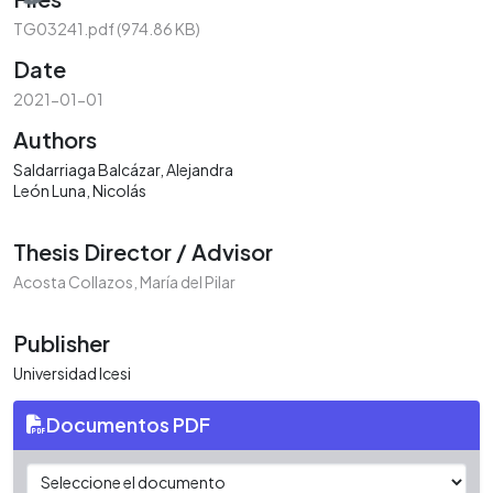
TG03241.pdf
(974.86 KB)
Date
2021-01-01
Authors
Saldarriaga Balcázar, Alejandra
León Luna, Nicolás
Thesis Director / Advisor
Acosta Collazos, María del Pilar
Publisher
Universidad Icesi
Documentos PDF