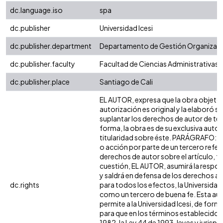
dc.language.iso
spa
dc.publisher
Universidad Icesi
dc.publisher.department
Departamento de Gestión Organizaci
dc.publisher.faculty
Facultad de Ciencias Administrativas
dc.publisher.place
Santiago de Cali
EL AUTOR, expresa que la obra objeto 
autorización es original y la elaboró si
suplantar los derechos de autor de terc
forma, la obra es de su exclusiva autorí
titularidad sobre éste. PARÁGRAFO: e
o acción por parte de un tercero refer
derechos de autor sobre el artículo, fo
cuestión, EL AUTOR, asumirá la respon
y saldrá en defensa de los derechos a
dc.rights
para todos los efectos, la Universidad 
como un tercero de buena fe. Esta aut
permite a la Universidad Icesi, de forma
para que en los términos establecidos 
1982, la Ley 44 de 1993, leyes y jurisp