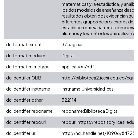
matemáticas y la estadística, y analiza
los dos modelos de enseñanza descrit
resultados obtenidos evidencian que 
diferentes grupos de profesores de 
estadística que varían en el cómo eval
alumnos y los métodos que utilizan pa
dc.format.extent
37 páginas
dc.format.medium
Digital
dc.format.mimetype
application/pdf
dc.identifier.OLIB
http://biblioteca2.icesi.edu.co/cgi-
dc.identifier.instname
instname:Universidad Icesi
dc.identifier.other
322114
dc.identifier.reponame
reponame:Biblioteca Digital
dc.identifier.repourl
repourl:https://repository.icesi.edu.
dc.identifier.uri
http://hdl.handle.net/10906/84728