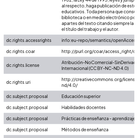
al respecto, haga publicación de este 
educativos. Toda persona que consulte
biblioteca o en medio electrónico po
apartes del texto citando siempre la fu
el título del trabajo y el autor.
dc.rights.accessrights
info:eu-repo/semantics/openAccess
dc.rights.coar
http://purl.org/coar/access_right/c
Atribución-NoComercial-SinDerivada
dc.rights.license
Internacional (CC BY-NC-ND 4.0)
http://creativecommons.org/license
dc.rights.uri
nd/4.0/
dc.subject.proposal
Educación superior
dc.subject.proposal
Habilidades docentes
dc.subject.proposal
Prácticas de enseñanza - aprendizaje
dc.subject.proposal
Métodos de enseñanza