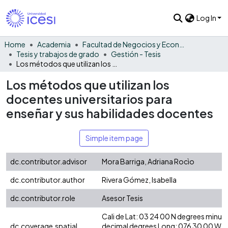
Log In
Home
Academia
Facultad de Negocios y Economía
Tesis y trabajos de grado
Gestión - Tesis
Los métodos que utilizan los docentes universitarios para enseñar y sus habilidades docentes
Los métodos que utilizan los
docentes universitarios para
enseñar y sus habilidades docentes
Simple item page
dc.contributor.advisor
Mora Barriga, Adriana Rocìo
dc.contributor.author
Rivera Gómez, Isabella
dc.contributor.role
Asesor Tesis
Cali de Lat: 03 24 00 N degrees minut
dc.coverage.spatial
decimal degrees Long: 076 30 00 W d