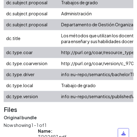
dc.subject.proposal
Trabajos de grado
dc.subject.proposal
Administración
dc.subject.proposal
Departamento de Gestión Organizaci
Los métodos que utilizan los docentes
dc.title
para enseñar y sus habilidades docent
dc.type.coar
http://purl.org/coar/resource_type/
dc.type.coarversion
http://purl.org/coar/version/c_97
dc.type.driver
info:eu-repo/semantics/bachelorThe
dc.type.local
Trabajo de grado
dc.type.version
info:eu-repo/semantics/publishedVe
Files
Original bundle
Now showing
1 - 1 of 1
Name:
TG02497.pdf