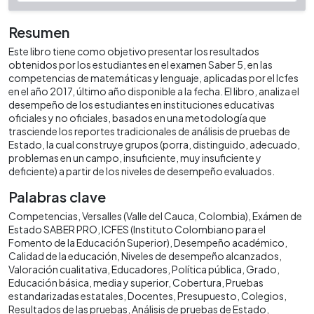
Resumen
Este libro tiene como objetivo presentar los resultados
obtenidos por los estudiantes en el examen Saber 5, en las
competencias de matemáticas y lenguaje, aplicadas por el Icfes
en el año 2017, último año disponible a la fecha. El libro, analiza el
desempeño de los estudiantes en instituciones educativas
oficiales y no oficiales, basados en una metodología que
trasciende los reportes tradicionales de análisis de pruebas de
Estado, la cual construye grupos (porra, distinguido, adecuado,
problemas en un campo, insuficiente, muy insuficiente y
deficiente) a partir de los niveles de desempeño evaluados.
Palabras clave
Competencias
Versalles (Valle del Cauca, Colombia)
Exámen de
Estado SABER PRO
ICFES (Instituto Colombiano para el
Fomento de la Educación Superior)
Desempeño académico
Calidad de la educación
Niveles de desempeño alcanzados
Valoración cualitativa
Educadores
Política pública
Grado
Educación básica, media y superior
Cobertura
Pruebas
estandarizadas estatales
Docentes
Presupuesto
Colegios
Resultados de las pruebas
Análisis de pruebas de Estado