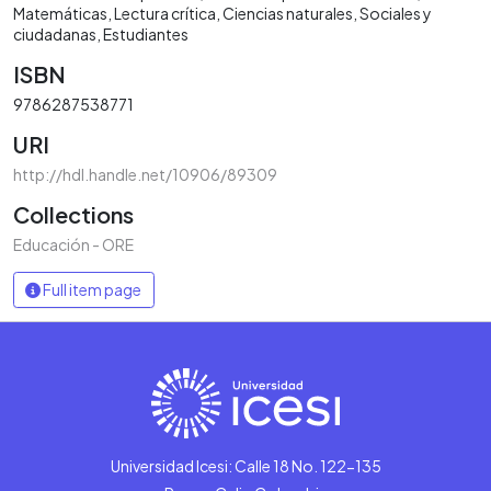
Matemáticas
Lectura crítica
Ciencias naturales
Sociales y
ciudadanas
Estudiantes
ISBN
9786287538771
URI
http://hdl.handle.net/10906/89309
Collections
Educación - ORE
Full item page
Universidad Icesi: Calle 18 No. 122-135