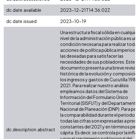
dc.date.available
2023-12-21T14:36:02Z
dc.date.issued
2023-10-19
Una estructura fiscal sólida en cualquier
nivel de la administración pública es un
condición necesaria para realizar todas
acciones de política pública imperiosas
las deseadas para satisfacer las
necesidades de sus pobladores. Este
documento presenta una breve revisió
histórica de la evolución y composició
los ingresos y gastos de Cucutilla 1985
2021. Para realizar nuestro análisis
empleamos datos del Sistema de
Información del Formulario Único
Territorial (SISFUT) y del Departamento
Nacional de Planeación (DNP). Para perm
la comparabilidad durante el periodo,
todas las cifras son expresadas a preci
constantes del 2021 y en términos per
dc.description.abstract
cápita. Es decir, se controla por la infla
y por el crecimiento poblacional del