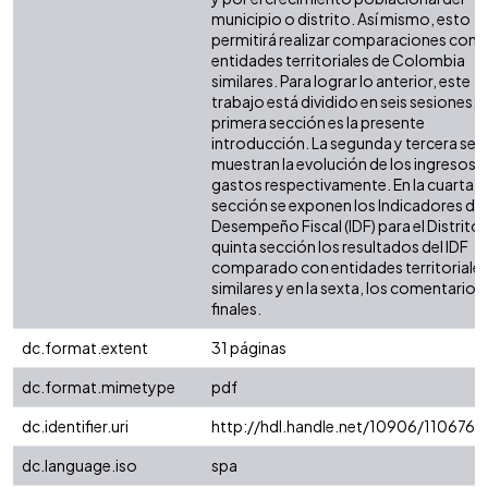
municipio o distrito. Así mismo, esto
permitirá realizar comparaciones con 
entidades territoriales de Colombia
similares. Para lograr lo anterior, este
trabajo está dividido en seis sesiones: l
primera sección es la presente
introducción. La segunda y tercera sec
muestran la evolución de los ingresos y
gastos respectivamente. En la cuarta
sección se exponen los Indicadores de
Desempeño Fiscal (IDF) para el Distrito. 
quinta sección los resultados del IDF
comparado con entidades territoriale
similares y en la sexta, los comentarios
finales.
dc.format.extent
31 páginas
dc.format.mimetype
pdf
dc.identifier.uri
http://hdl.handle.net/10906/110676
dc.language.iso
spa