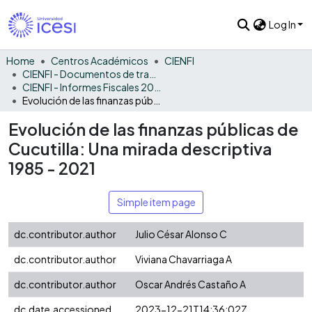
Log In
Home
Centros Académicos
CIENFI
CIENFI - Documentos de trabajos, técnicos y de divulgación
CIENFI - Informes Fiscales 2021
Evolución de las finanzas públicas de Cucutilla: Una mirada descriptiva 1985 - 2021
Evolución de las finanzas públicas de
Cucutilla: Una mirada descriptiva
1985 - 2021
Simple item page
dc.contributor.author
Julio César Alonso C
dc.contributor.author
Viviana Chavarriaga A
dc.contributor.author
Oscar Andrés Castaño A
dc.date.accessioned
2023-12-21T14:36:02Z