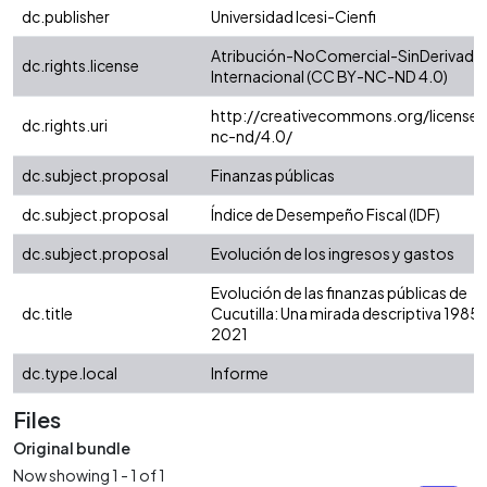
dc.publisher
Universidad Icesi-Cienfi
Atribución-NoComercial-SinDerivadas
dc.rights.license
Internacional (CC BY-NC-ND 4.0)
http://creativecommons.org/licenses
dc.rights.uri
nc-nd/4.0/
dc.subject.proposal
Finanzas públicas
dc.subject.proposal
Índice de Desempeño Fiscal (IDF)
dc.subject.proposal
Evolución de los ingresos y gastos
Evolución de las finanzas públicas de
dc.title
Cucutilla: Una mirada descriptiva 1985 
2021
dc.type.local
Informe
Files
Original bundle
Now showing
1 - 1 of 1