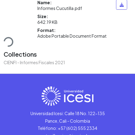
Name:
Informes Cucutilla.pdf
Size:
642.19 KB
Format:
ding...
Adobe Portable Document Format
Collections
CIENFI - Informes Fiscales 2021
Universidad Icesi: Calle 18 No. 122-135
Pance, Cali - Colombia
Teléfono: +57 (602) 555 2334