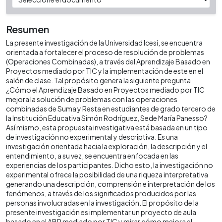
Resumen
La presente investigación de la Universidad Icesi, se encuentra
orientada a fortalecer el proceso de resolución de problemas
(Operaciones Combinadas), a través del Aprendizaje Basado en
Proyectos mediado por TIC y la implementación de este en el
salón de clase. Tal propósito genera la siguiente pregunta
¿Cómo el Aprendizaje Basado en Proyectos mediado por TIC
mejora la solución de problemas con las operaciones
combinadas de Suma y Resta en estudiantes de grado tercero de
la Institución Educativa Simón Rodríguez, Sede María Panesso?
Así mismo, esta propuesta investigativa está basada en un tipo
de investigación no experimental y descriptiva. Es una
investigación orientada hacia la exploración, la descripción y el
entendimiento, a su vez, se encuentra enfocada en las
experiencias de los participantes. Dicho esto, la investigación no
experimental ofrece la posibilidad de una riqueza interpretativa
generando una descripción, comprensión e interpretación de los
fenómenos, a través de los significados producidos por las
personas involucradas en la investigación. El propósito de la
presente investigación es implementar un proyecto de aula
basado en el ABP mediado por TIC y mirar cómo mejora el