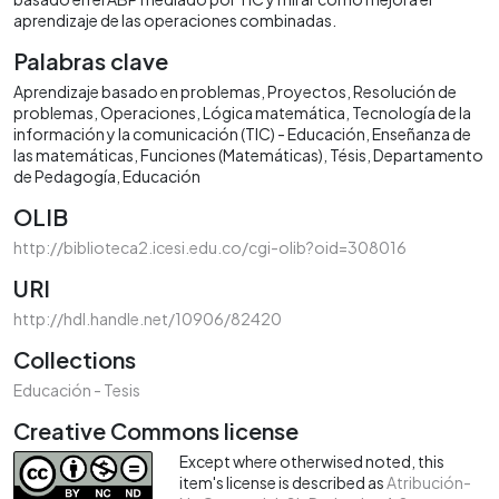
aprendizaje de las operaciones combinadas.
Palabras clave
Aprendizaje basado en problemas
Proyectos
Resolución de
problemas
Operaciones
Lógica matemática
Tecnología de la
información y la comunicación (TIC) - Educación
Enseñanza de
las matemáticas
Funciones (Matemáticas)
Tésis
Departamento
de Pedagogía
Educación
OLIB
http://biblioteca2.icesi.edu.co/cgi-olib?oid=308016
URI
http://hdl.handle.net/10906/82420
Collections
Educación - Tesis
Creative Commons license
Except where otherwised noted, this
item's license is described as
Atribución-