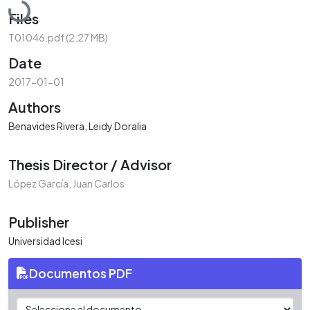
Loading...
Files
T01046.pdf
(2.27 MB)
Date
2017-01-01
Authors
Benavides Rivera, Leidy Doralia
Thesis Director / Advisor
López García, Juan Carlos
Publisher
Universidad Icesi
Documentos PDF