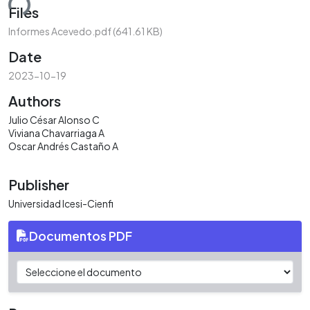
ding...
Files
Informes Acevedo.pdf
(641.61 KB)
Date
2023-10-19
Authors
Julio César Alonso C
Viviana Chavarriaga A
Oscar Andrés Castaño A
Publisher
Universidad Icesi-Cienfi
Documentos PDF