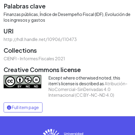
Palabras clave
Finanzas públicas
Índice de Desempeño Fiscal (IDF)
Evolución de
los ingresos y gastos
URI
http://hdl.handle.net/10906/110473
Collections
CIENFI - Informes Fiscales 2021
Creative Commons license
Except where otherwised noted, this
item's license is described as
Atribución-
NoComercial-SinDerivadas 4.0
Internacional (CC BY-NC-ND 4.0)
Full item page