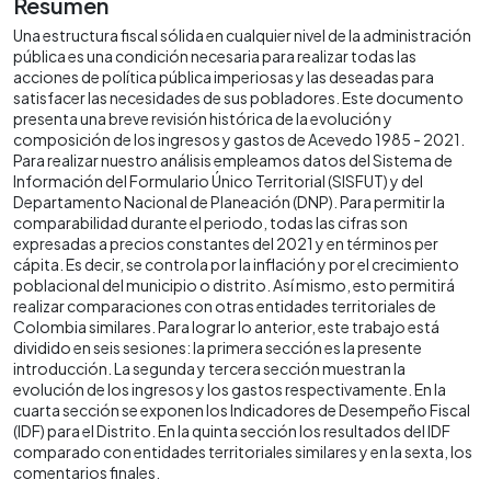
Resumen
Una estructura fiscal sólida en cualquier nivel de la administración
pública es una condición necesaria para realizar todas las
acciones de política pública imperiosas y las deseadas para
satisfacer las necesidades de sus pobladores. Este documento
presenta una breve revisión histórica de la evolución y
composición de los ingresos y gastos de Acevedo 1985 - 2021.
Para realizar nuestro análisis empleamos datos del Sistema de
Información del Formulario Único Territorial (SISFUT) y del
Departamento Nacional de Planeación (DNP). Para permitir la
comparabilidad durante el periodo, todas las cifras son
expresadas a precios constantes del 2021 y en términos per
cápita. Es decir, se controla por la inflación y por el crecimiento
poblacional del municipio o distrito. Así mismo, esto permitirá
realizar comparaciones con otras entidades territoriales de
Colombia similares. Para lograr lo anterior, este trabajo está
dividido en seis sesiones: la primera sección es la presente
introducción. La segunda y tercera sección muestran la
evolución de los ingresos y los gastos respectivamente. En la
cuarta sección se exponen los Indicadores de Desempeño Fiscal
(IDF) para el Distrito. En la quinta sección los resultados del IDF
comparado con entidades territoriales similares y en la sexta, los
comentarios finales.