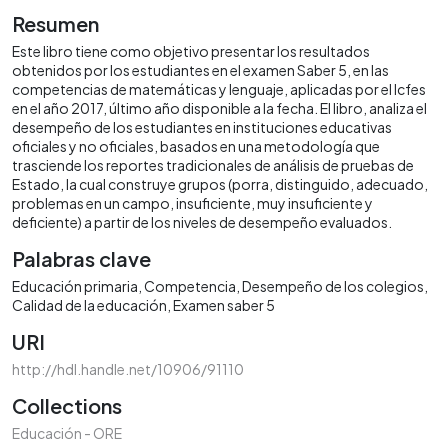
Resumen
Este libro tiene como objetivo presentar los resultados
obtenidos por los estudiantes en el examen Saber 5, en las
competencias de matemáticas y lenguaje, aplicadas por el Icfes
en el año 2017, último año disponible a la fecha. El libro, analiza el
desempeño de los estudiantes en instituciones educativas
oficiales y no oficiales, basados en una metodología que
trasciende los reportes tradicionales de análisis de pruebas de
Estado, la cual construye grupos (porra, distinguido, adecuado,
problemas en un campo, insuficiente, muy insuficiente y
deficiente) a partir de los niveles de desempeño evaluados.
Palabras clave
Educación primaria
Competencia
Desempeño de los colegios
Calidad de la educación
Examen saber 5
URI
http://hdl.handle.net/10906/91110
Collections
Educación - ORE