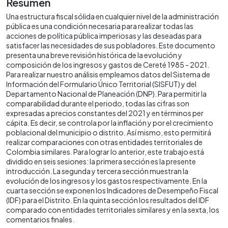
Resumen
Una estructura fiscal sólida en cualquier nivel de la administración
pública es una condición necesaria para realizar todas las
acciones de política pública imperiosas y las deseadas para
satisfacer las necesidades de sus pobladores. Este documento
presenta una breve revisión histórica de la evolución y
composición de los ingresos y gastos de Cereté 1985 - 2021.
Para realizar nuestro análisis empleamos datos del Sistema de
Información del Formulario Único Territorial (SISFUT) y del
Departamento Nacional de Planeación (DNP). Para permitir la
comparabilidad durante el periodo, todas las cifras son
expresadas a precios constantes del 2021 y en términos per
cápita. Es decir, se controla por la inflación y por el crecimiento
poblacional del municipio o distrito. Así mismo, esto permitirá
realizar comparaciones con otras entidades territoriales de
Colombia similares. Para lograr lo anterior, este trabajo está
dividido en seis sesiones: la primera sección es la presente
introducción. La segunda y tercera sección muestran la
evolución de los ingresos y los gastos respectivamente. En la
cuarta sección se exponen los Indicadores de Desempeño Fiscal
(IDF) para el Distrito. En la quinta sección los resultados del IDF
comparado con entidades territoriales similares y en la sexta, los
comentarios finales.