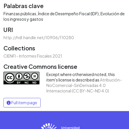
Palabras clave
Finanzas públicas
Índice de Desempeño Fiscal (IDF)
Evolución de
los ingresos y gastos
URI
http://hdl.handle.net/10906/110280
Collections
CIENFI - Informes Fiscales 2021
Creative Commons license
Except where otherwised noted, this
item's license is described as
Atribución-
NoComercial-SinDerivadas 4.0
Internacional (CC BY-NC-ND 4.0)
Full item page