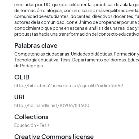
mediadas por TIC, que posibiliten en las prácticas de aula la 
de formación dialógica, con un discurso más equilibrado en las
comunidad de estudiantes, docentes, directivos docentes, fami
actores de la comunidad, con el ánimo de propender por una 
conocimiento que pone en escena el análisis de una realidad y
propuestas hacia una transformación del contexto educativo 
Palabras clave
Competencias ciudadanas
Unidades didácticas
Formación y
Tecnología educativa
Tésis
Departamento de Idiomas
Educ
de Pedagogía
OLIB
http://biblioteca2.icesi.edu.co/cgi-olib?oid=318659
URI
http://hdl.handle.net/10906/84600
Collections
Educación - Tesis
Creative Commons license