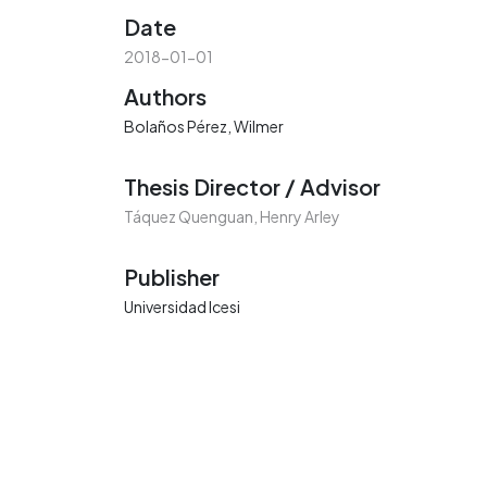
Date
2018-01-01
Authors
Bolaños Pérez, Wilmer
Thesis Director / Advisor
Táquez Quenguan, Henry Arley
Publisher
Universidad Icesi