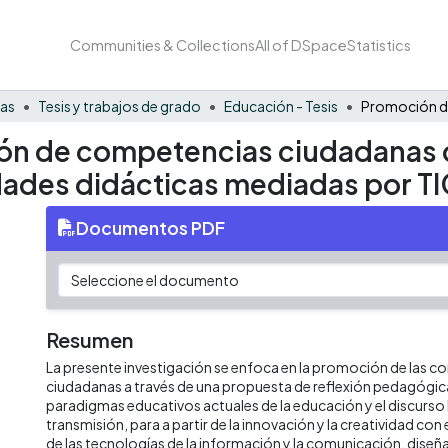
Communities & Collections
All of DSpace
Statistics
nas
Tesis y trabajos de grado
Educación - Tesis
ón de competencias ciudadanas de
dades didácticas mediadas por TI
Documentos PDF
Resumen
La presente investigación se enfoca en la promoción de las 
ciudadanas a través de una propuesta de reflexión pedagógic
paradigmas educativos actuales de la educación y el discur
transmisión, para a partir de la innovación y la creatividad c
de las tecnologías de la información y la comunicación, diseñ