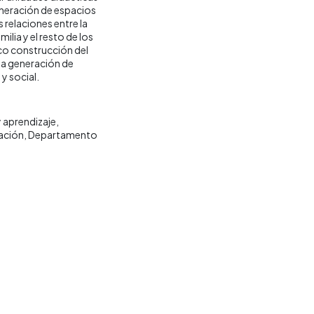
generación de espacios
 relaciones entre la
lia y el resto de los
co construcción del
 la generación de
y social.
 aprendizaje
ación
Departamento