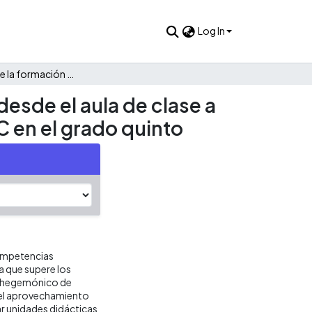
Log In
Promoción de la formación de competencias ciudadanas desde el aula de clase a través del diseño de unidades didácticas mediadas por TIC en el grado quinto
sde el aula de clase a
C en el grado quinto
competencias
a que supere los
so hegemónico de
on el aprovechamiento
ar unidades didácticas