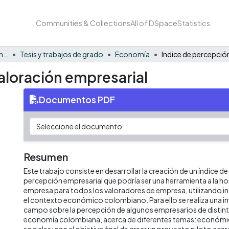
Communities & Collections
All of DSpace
Statistics
Facultad de Negocios y Economía
Tesis y trabajos de grado
Economía
aloración empresarial
Documentos PDF
Resumen
Este trabajo consiste en desarrollar la creación de un índice de
percepción empresarial que podría ser una herramienta a la ho
empresa para todos los valoradores de empresa, utilizando i
el contexto económico colombiano. Para ello se realiza una i
campo sobre la percepción de algunos empresarios de distint
economía colombiana, acerca de diferentes temas: económic
sociales; con el objetivo final de crear un proyecto piloto acer