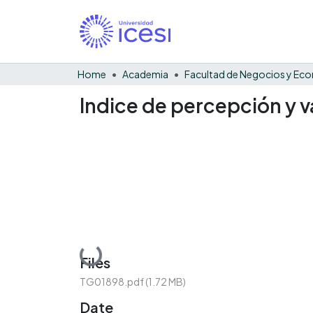
Home
Academia
Indice de percepción y v
Loading...
Files
TG01898.pdf
(1.72 MB)
Date