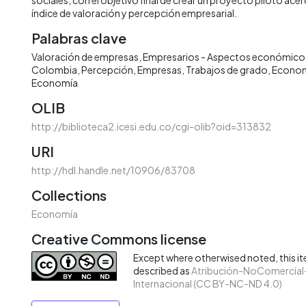
índice de valoración y percepción empresarial.
Palabras clave
Valoración de empresas
Empresarios - Aspectos económico
Colombia
Percepción
Empresas
Trabajos de grado
Econo
Economía
OLIB
http://biblioteca2.icesi.edu.co/cgi-olib?oid=313832
URI
http://hdl.handle.net/10906/83708
Collections
Economía
Creative Commons license
Except where otherwised noted, this ite
described as
Atribución-NoComercial-
Internacional (CC BY-NC-ND 4.0)