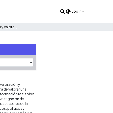
Log In
Indice de percepción y valoración empresarial
 valoración y
ra de valorar una
nformación real sobre
nvestigación de
os sectores de la
os, políticos y
ca de la creación del