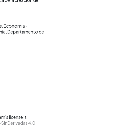
s
Economía -
mía
Departamento de
m's license is
SinDerivadas 4.0