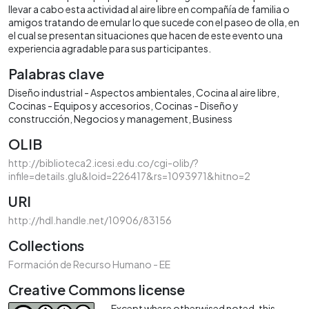
llevar a cabo esta actividad al aire libre en compañía de familia o
amigos tratando de emular lo que sucede con el paseo de olla, en
el cual se presentan situaciones que hacen de este evento una
experiencia agradable para sus participantes.
Palabras clave
Diseño industrial - Aspectos ambientales
Cocina al aire libre
Cocinas - Equipos y accesorios
Cocinas - Diseño y
construcción
Negocios y management
Business
OLIB
http://biblioteca2.icesi.edu.co/cgi-olib/?
infile=details.glu&loid=226417&rs=1093971&hitno=2
URI
http://hdl.handle.net/10906/83156
Collections
Formación de Recurso Humano - EE
Creative Commons license
Except where otherwised noted, this