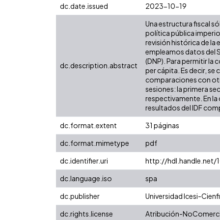
dc.date.issued
2023-10-19
Una estructura fiscal só
política pública imper
revisión histórica de la
empleamos datos del Si
(DNP). Para permitir la
dc.description.abstract
per cápita. Es decir, se
comparaciones con otras
sesiones: la primera se
respectivamente. En la 
resultados del IDF comp
dc.format.extent
31 páginas
dc.format.mimetype
pdf
dc.identifier.uri
http://hdl.handle.net
dc.language.iso
spa
dc.publisher
Universidad Icesi-Cienfi
dc.rights.license
Atribución-NoComercia