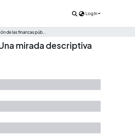
Log In
Evolución de las finanzas públicas de Güicán de La Sierra: Una mirada descriptiva 1985 - 2021
 Una mirada descriptiva