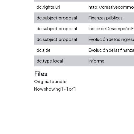
dc.rights.uri
http://creativecommo
dc.subject.proposal
Finanzas públicas
dc.subject.proposal
Índice de Desempeño Fis
dc.subject.proposal
Evolución de los ingres
dc.title
Evolución de las finanz
dc.type.local
Informe
Files
Original bundle
Now showing
1 - 1 of 1