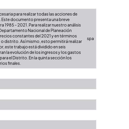
ecesaria para realizar todas las acciones de
es. Este documento presenta una breve
a 1985 - 2021. Para realizar nuestro análisis
l Departamento Nacional de Planeación
 precios constantes del 2021 y en términos
spa
 o distrito. Así mismo, esto permitirá realizar
, este trabajo está dividido en seis
an la evolución de los ingresos y los gastos
ra el Distrito. En la quinta sección los
ios finales.