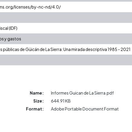
ns.org/licenses/by-nc-nd/4.0/
cal (IDF)
os y gastos
as públicas de Güicán de La Sierra: Una mirada descriptiva 1985 - 2021
Name:
Informes Guican de La Sierra.pdf
Size:
644.91 KB
Format:
Adobe Portable Document Format