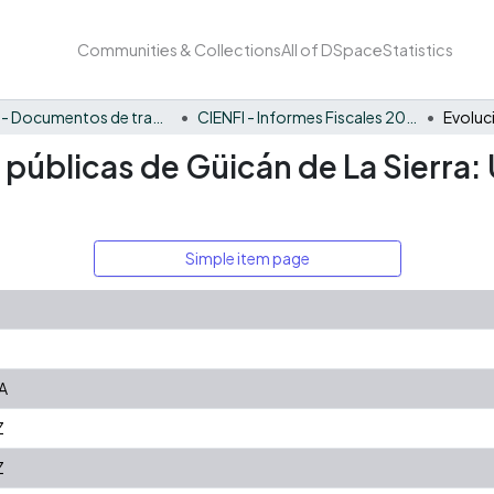
Communities & Collections
All of DSpace
Statistics
CIENFI - Documentos de trabajos, técnicos y de divulgación
CIENFI - Informes Fiscales 2021
s públicas de Güicán de La Sierra:
Simple item page
A
Z
Z