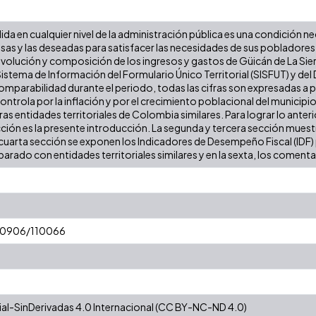
lida en cualquier nivel de la administración pública es una condición n
iosas y las deseadas para satisfacer las necesidades de sus poblador
 evolución y composición de los ingresos y gastos de Güicán de La Sierr
stema de Información del Formulario Único Territorial (SISFUT) y de
 comparabilidad durante el periodo, todas las cifras son expresadas a
 controla por la inflación y por el crecimiento poblacional del municipio
 entidades territoriales de Colombia similares. Para lograr lo anterior
cción es la presente introducción. La segunda y tercera sección muestr
cuarta sección se exponen los Indicadores de Desempeño Fiscal (IDF) pa
arado con entidades territoriales similares y en la sexta, los comentar
/10906/110066
l-SinDerivadas 4.0 Internacional (CC BY-NC-ND 4.0)