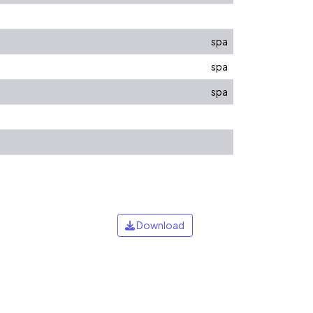
spa
spa
spa
Download