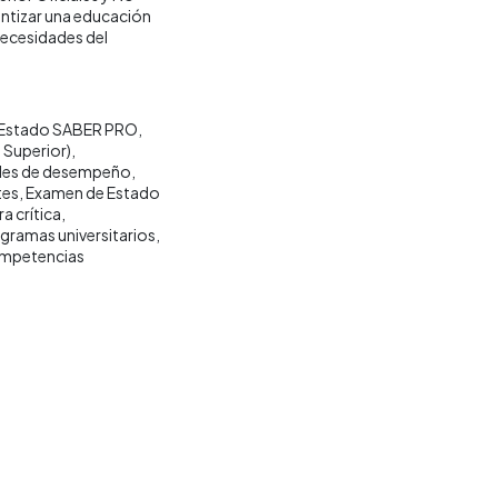
rantizar una educación
necesidades del
 Estado SABER PRO
 Superior)
eles de desempeño
tes
Examen de Estado
a crítica
gramas universitarios
ompetencias