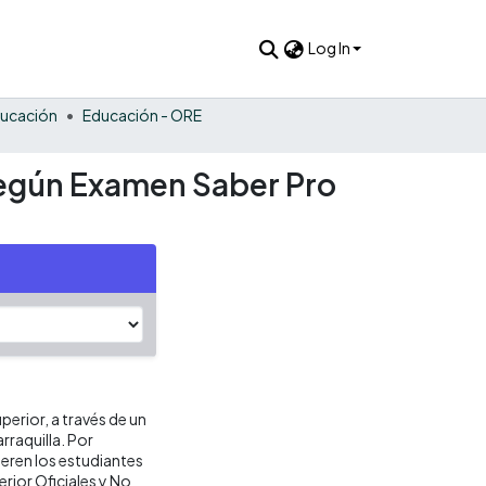
Log In
ucación
Educación - ORE
 según Examen Saber Pro
perior, a través de un
rraquilla. Por
eren los estudiantes
rior Oficiales y No