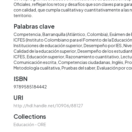
Oficiales, reflejan los retos y desafíos que son claves para ga
con calidad, que cumpla cualitativa y cuantitativamente a las 
territorio.
Palabras clave
Competencia
Barranquilla (Atlántico, Colombia)
Exámen de
ICFES (Instituto Colombiano para el Fomento de la Educación
Instituciones de educación superior
Desempeño por IES
Niv
Calidad de la educación superior
Desempeño de los estudian
ICFES
Educación superior
Razonamiento cuantitativo
Lectur
Comunicación escrita
Competencias ciudadanas
Inglés
Pro
Metodología cualitativa
Pruebas del saber
Evaluación por c
ISBN
9789585184442
URI
http://hdl.handle.net/10906/88127
Collections
Educación - ORE