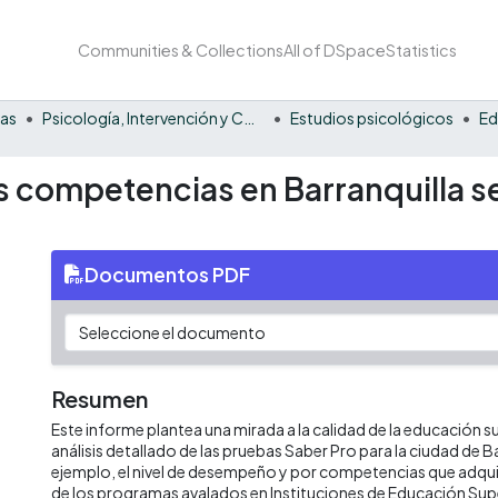
Communities & Collections
All of DSpace
Statistics
nas
Psicología, Intervención y Comportamiento
Estudios psicológicos
Ed
las competencias en Barranquilla
Documentos PDF
Resumen
Este informe plantea una mirada a la calidad de la educación su
análisis detallado de las pruebas Saber Pro para la ciudad de Ba
ejemplo, el nivel de desempeño y por competencias que adqui
de los programas avalados en Instituciones de Educación Supe