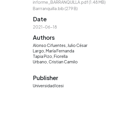
informe_BARRANQUILLA.pdf
(1.48 MB)
Barrranquilla.bib
(279 B)
Date
2021-06-18
Authors
Alonso Cifuentes, Julio César
Largo, María Fernanda
Tapia Pizo, Fiorella
Urbano, Cristian Camilo
Publisher
Universidad Icesi