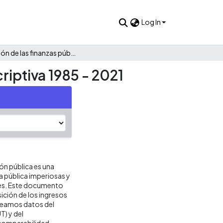
Log In
Evolución de las finanzas públicas de Iles: Una mirada descriptiva 1985 - 2021
riptiva 1985 - 2021
ión pública es una
ca pública imperiosas y
res. Este documento
ición de los ingresos
mpleamos datos del
T) y del
 comparabilidad