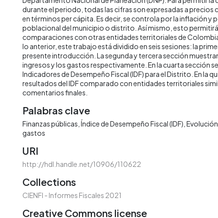
durante el periodo, todas las cifras son expresadas a precios
en términos per cápita. Es decir, se controla por la inflación y 
poblacional del municipio o distrito. Así mismo, esto permitirá 
comparaciones con otras entidades territoriales de Colombia 
lo anterior, este trabajo está dividido en seis sesiones: la prime
presente introducción. La segunda y tercera sección muestran 
ingresos y los gastos respectivamente. En la cuarta sección s
Indicadores de Desempeño Fiscal (IDF) para el Distrito. En la qu
resultados del IDF comparado con entidades territoriales simila
comentarios finales.
Palabras clave
Finanzas públicas
Índice de Desempeño Fiscal (IDF)
Evolución 
gastos
URI
http://hdl.handle.net/10906/110622
Collections
CIENFI - Informes Fiscales 2021
Creative Commons license