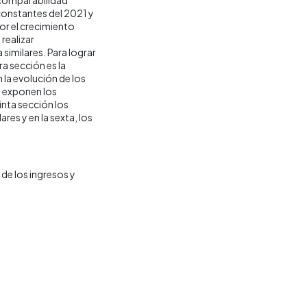
 constantes del 2021 y
por el crecimiento
realizar
similares. Para lograr
ra sección es la
la evolución de los
e exponen los
inta sección los
res y en la sexta, los
de los ingresos y