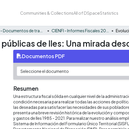
Communities & Collections
All of DSpace
Statistics
CIENFI - Documentos de trabajos, técnicos y de divulgación
CIENFI - Informes Fiscales 2021
 públicas de Iles: Una mirada desc
Documentos PDF
Resumen
Una estructura fiscal sólida en cualquier nivel de la administrac
condición necesaria para realizar todas las acciones de políti
las deseadas para satisfacer las necesidades de sus poblado
presenta una breve revisión histórica de la evolución y compos
y gastos de Iles 1985 - 2021. Para realizar nuestro análisis e
Sistema de Información del Formulario Único Territorial (SISFU
Departamento Nacional de Planeación (DNP). Para permitir la