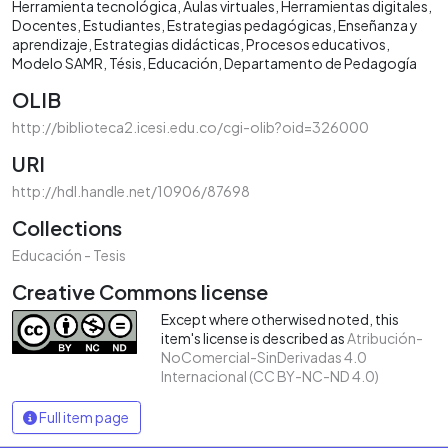
Herramienta tecnológica
Aulas virtuales
Herramientas digitales
Docentes
Estudiantes
Estrategias pedagógicas
Enseñanza y
aprendizaje
Estrategias didácticas
Procesos educativos
Modelo SAMR
Tésis
Educación
Departamento de Pedagogía
OLIB
http://biblioteca2.icesi.edu.co/cgi-olib?oid=326000
URI
http://hdl.handle.net/10906/87698
Collections
Educación - Tesis
Creative Commons license
Except where otherwised noted, this
item's license is described as
Atribución-
NoComercial-SinDerivadas 4.0
Internacional (CC BY-NC-ND 4.0)
Full item page