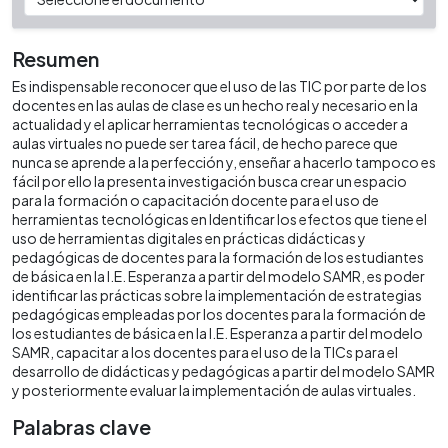
Resumen
Es indispensable reconocer que el uso de las TIC por parte de los
docentes en las aulas de clase es un hecho real y necesario en la
actualidad y el aplicar herramientas tecnológicas o acceder a
aulas virtuales no puede ser tarea fácil, de hecho parece que
nunca se aprende a la perfección y, enseñar a hacerlo tampoco es
fácil por ello la presenta investigación busca crear un espacio
para la formación o capacitación docente para el uso de
herramientas tecnológicas en Identificar los efectos que tiene el
uso de herramientas digitales en prácticas didácticas y
pedagógicas de docentes para la formación de los estudiantes
de básica en la I.E. Esperanza a partir del modelo SAMR, es poder
identificar las prácticas sobre la implementación de estrategias
pedagógicas empleadas por los docentes para la formación de
los estudiantes de básica en la I.E. Esperanza a partir del modelo
SAMR, capacitar a los docentes para el uso de la TICs para el
desarrollo de didácticas y pedagógicas a partir del modelo SAMR
y posteriormente evaluar la implementación de aulas virtuales.
Palabras clave