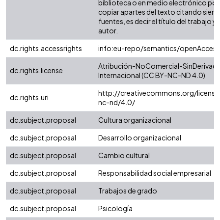
biblioteca o en medio electrónico po
copiar apartes del texto citando siemp
fuentes, es decir el título del trabajo y 
autor.
dc.rights.accessrights
info:eu-repo/semantics/openAccess
Atribución-NoComercial-SinDerivada
dc.rights.license
Internacional (CC BY-NC-ND 4.0)
http://creativecommons.org/license
dc.rights.uri
nc-nd/4.0/
dc.subject.proposal
Cultura organizacional
dc.subject.proposal
Desarrollo organizacional
dc.subject.proposal
Cambio cultural
dc.subject.proposal
Responsabilidad social empresarial
dc.subject.proposal
Trabajos de grado
dc.subject.proposal
Psicología