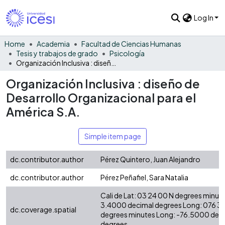
Log In
Home
Academia
Facultad de Ciencias Humanas
Tesis y trabajos de grado
Psicología
Organización Inclusiva : diseño de Desarrollo Organizacional para el América S.A.
Organización Inclusiva : diseño de
Desarrollo Organizacional para el
América S.A.
Simple item page
dc.contributor.author
Pérez Quintero, Juan Alejandro
dc.contributor.author
Pérez Peñafiel, Sara Natalia
Cali de Lat: 03 24 00 N degrees minute
3.4000 decimal degrees Long: 076 3
dc.coverage.spatial
degrees minutes Long: -76.5000 dec
degrees.