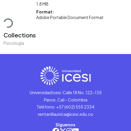
1.8 MB
Loading...
Format:
Adobe Portable Document Format
Collections
Psicología
Universidad Icesi: Calle 18 No. 122-135
Pance, Cali - Colombia
Teléfono: +57 (602) 555 2334
ventanillaunica@icesi.edu.co
Síguenos