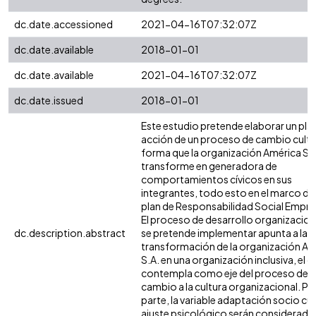
dc.date.accessioned
2021-04-16T07:32:07Z
dc.date.available
2018-01-01
dc.date.available
2021-04-16T07:32:07Z
dc.date.issued
2018-01-01
Este estudio pretende elaborar un pla
acción de un proceso de cambio cultu
forma que la organización América S.A
transforme en generadora de
comportamientos cívicos en sus
integrantes, todo esto en el marco de
plan de Responsabilidad Social Empres
El proceso de desarrollo organizacion
dc.description.abstract
se pretende implementar apunta a la
transformación de la organización Am
S.A. en una organización inclusiva, el c
contempla como eje del proceso de
cambio a la cultura organizacional. Po
parte, la variable adaptación socio cul
ajuste psicológico serán considerado