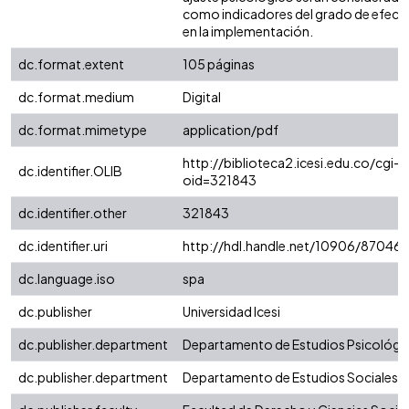
como indicadores del grado de efecti
en la implementación.
dc.format.extent
105 páginas
dc.format.medium
Digital
dc.format.mimetype
application/pdf
http://biblioteca2.icesi.edu.co/cgi-o
dc.identifier.OLIB
oid=321843
dc.identifier.other
321843
dc.identifier.uri
http://hdl.handle.net/10906/87046
dc.language.iso
spa
dc.publisher
Universidad Icesi
dc.publisher.department
Departamento de Estudios Psicológi
dc.publisher.department
Departamento de Estudios Sociales