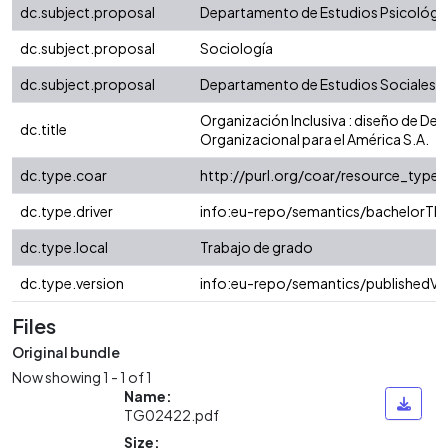
dc.subject.proposal
Departamento de Estudios Psicológi
dc.subject.proposal
Sociología
dc.subject.proposal
Departamento de Estudios Sociales
Organización Inclusiva : diseño de Des
dc.title
Organizacional para el América S.A.
dc.type.coar
http://purl.org/coar/resource_type/
dc.type.driver
info:eu-repo/semantics/bachelorThe
dc.type.local
Trabajo de grado
dc.type.version
info:eu-repo/semantics/publishedVe
Files
Original bundle
Now showing
1 - 1 of 1
Name:
TG02422.pdf
Size: