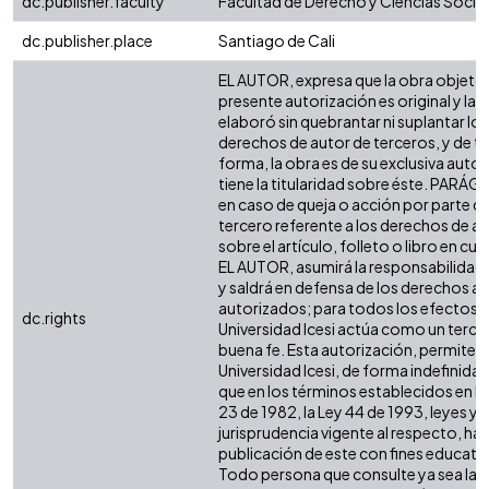
dc.publisher.faculty
Facultad de Derecho y Ciencias Socia
dc.publisher.place
Santiago de Cali
EL AUTOR, expresa que la obra objeto 
presente autorización es original y la
elaboró sin quebrantar ni suplantar los
derechos de autor de terceros, y de ta
forma, la obra es de su exclusiva autor
tiene la titularidad sobre éste. PARÁ
en caso de queja o acción por parte d
tercero referente a los derechos de a
sobre el artículo, folleto o libro en cue
EL AUTOR, asumirá la responsabilidad 
y saldrá en defensa de los derechos aq
autorizados; para todos los efectos, 
dc.rights
Universidad Icesi actúa como un terce
buena fe. Esta autorización, permite a 
Universidad Icesi, de forma indefinida,
que en los términos establecidos en la
23 de 1982, la Ley 44 de 1993, leyes y
jurisprudencia vigente al respecto, ha
publicación de este con fines educati
Todo persona que consulte ya sea la