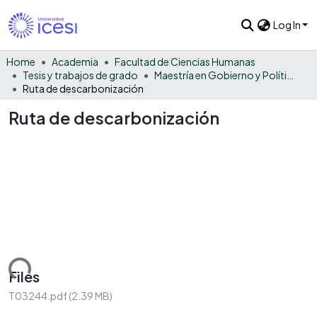
Log In
Home
Academia
Facultad de Ciencias Humanas
Tesis y trabajos de grado
Maestría en Gobierno y Políticas Públicas
Ruta de descarbonización
Ruta de descarbonización
ading...
Files
T03244.pdf
(2.39 MB)