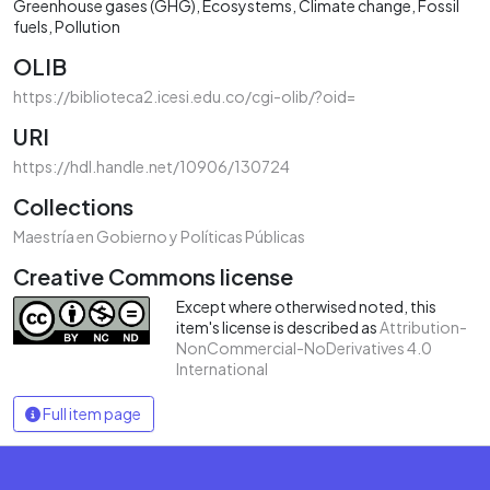
Greenhouse gases (GHG)
Ecosystems
Climate change
Fossil
fuels
Pollution
OLIB
https://biblioteca2.icesi.edu.co/cgi-olib/?oid=
URI
https://hdl.handle.net/10906/130724
Collections
Maestría en Gobierno y Políticas Públicas
Creative Commons license
Except where otherwised noted, this
item's license is described as
Attribution-
NonCommercial-NoDerivatives 4.0
International
Full item page