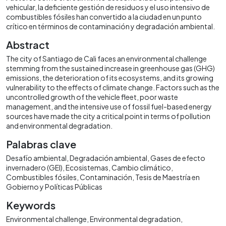
vehicular, la deficiente gestión de residuos y el uso intensivo de
combustibles fósiles han convertido a la ciudad en un punto
crítico en términos de contaminación y degradación ambiental.
Abstract
The city of Santiago de Cali faces an environmental challenge
stemming from the sustained increase in greenhouse gas (GHG)
emissions, the deterioration of its ecosystems, and its growing
vulnerability to the effects of climate change. Factors such as the
uncontrolled growth of the vehicle fleet, poor waste
management, and the intensive use of fossil fuel-based energy
sources have made the city a critical point in terms of pollution
and environmental degradation.
Palabras clave
Desafío ambiental
Degradación ambiental
Gases de efecto
invernadero (GEI)
Ecosistemas
Cambio climático
Combustibles fósiles
Contaminación
Tesis de Maestría en
Gobierno y Políticas Públicas
Keywords
Environmental challenge
Environmental degradation