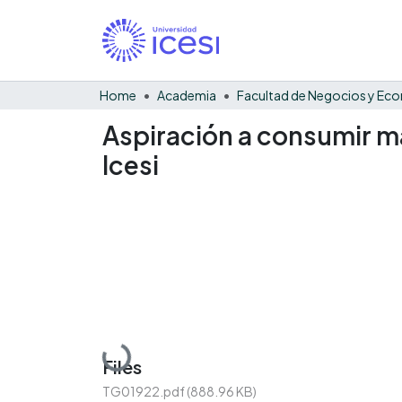
Home
Academia
Aspiración a consumir ma
Icesi
Loading...
Files
TG01922.pdf
(888.96 KB)