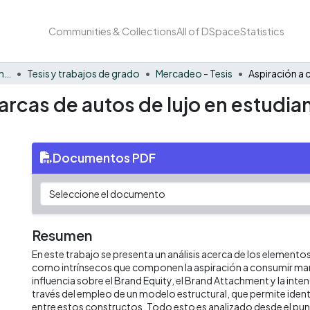
Communities & Collections
All of DSpace
Statistics
Facultad de Negocios y Economía
Tesis y trabajos de grado
Mercadeo - Tesis
rcas de autos de lujo en estudian
Documentos PDF
Resumen
En este trabajo se presenta un análisis acerca de los elemento
como intrínsecos que componen la aspiración a consumir marc
influencia sobre el Brand Equity, el Brand Attachment y la int
través del empleo de un modelo estructural, que permite identi
entre estos constructos. Todo esto es analizado desde el punt