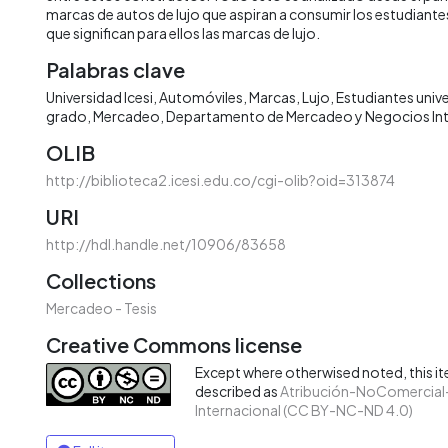
marcas de autos de lujo que aspiran a consumir los estudiantes 
que significan para ellos las marcas de lujo.
Palabras clave
Universidad Icesi
Automóviles
Marcas
Lujo
Estudiantes unive
grado
Mercadeo
Departamento de Mercadeo y Negocios Int
OLIB
http://biblioteca2.icesi.edu.co/cgi-olib?oid=313874
URI
http://hdl.handle.net/10906/83658
Collections
Mercadeo - Tesis
Creative Commons license
Except where otherwised noted, this ite
described as
Atribución-NoComercial-
Internacional (CC BY-NC-ND 4.0)