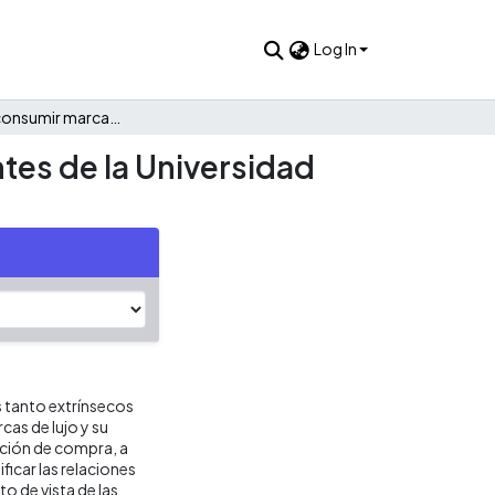
Log In
Aspiración a consumir marcas de autos de lujo en estudiantes de la Universidad Icesi
tes de la Universidad
s tanto extrínsecos
as de lujo y su
ención de compra, a
ficar las relaciones
o de vista de las