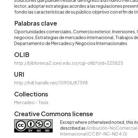
lector, adoptar estrategias acordes a las regulaciones presen
fondo las características de su público objetivo con el fin de tri
Palabras clave
Oportunidades comerciales
Comercio exterior
Inversiones
negocios
Estrategias de mercadeo internacional
Trabajos d
Departamento de Mercadeo y Negocios Internacionales
OLIB
http://biblioteca2.icesi.edu.co/cgi-olib?oid=325825
URI
http://hdl.handle.net/10906/87398
Collections
Mercadeo - Tesis
Creative Commons license
Except where otherwised noted, this ite
described as
Atribución-NoComercial-
Internacional (CC BY-NC-ND 4.0)