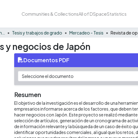
Communities & Collections
All of DSpace
Statistics
Facultad de Negocios y Economía
Tesis y trabajos de grado
Mercadeo - Tesis
s y negocios de Japón
Documentos PDF
Resumen
El objetivo de la investigación es el desarrollo de una herramie
empresarios informarse acerca de los factores, que deben te
hacer negocios con Japón. Este proyecto se realizó mediant
selección de artículos, generación de un cronograma de activ
de información relevante y la búsqueda de un caso de éxito q
identificar oportunidades comerciales, al igual que los retos, d
soluciones que pueden resultar del ingreso a un nuevo mercad