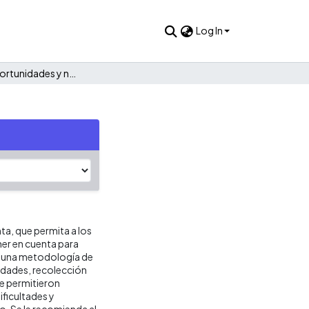
Log In
Revista de oportunidades y negocios de Japón
nta, que permita a los
ner en cuenta para
e una metodología de
idades, recolección
ue permitieron
ificultades y
o. Se le recomienda al