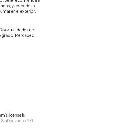
tadas, y entender a
unfar en el exterior.
Oportunidades de
e grado
Mercadeo
m's license is
SinDerivadas 4.0