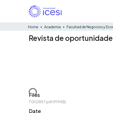
Home
Academia
Revista de oportunidade
Loading...
Files
TG02857.pdf
(919 KB)
Date