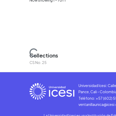
Loading...
Collections
CS No. 25
Universidad Icesi: Cal
Pance, Cali - Colombi
Teléfono: +57 (602) 
ventanillaunica@icesi
La Universidad Icesi es una Institución de E