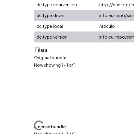
dc.type.coarversion
http://purl.org
dc.type.driver
info:eu-repo/sem
dc.type.local
Artículo
dc.type.version
info:eu-repo/sem
Files
Original bundle
Now showing
1 - 1 of 1
Loading...
License bundle
Now showing
1 - 1 of 1