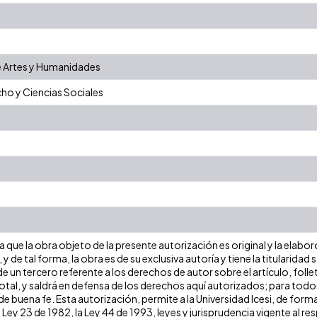
 Artes y Humanidades
ho y Ciencias Sociales
que la obra objeto de la presente autorización es original y la elabor
 y de tal forma, la obra es de su exclusiva autoría y tiene la titulari
e un tercero referente a los derechos de autor sobre el artículo, folle
tal, y saldrá en defensa de los derechos aquí autorizados; para todos 
 buena fe. Esta autorización, permite a la Universidad Icesi, de forma
 Ley 23 de 1982, la Ley 44 de 1993, leyes y jurisprudencia vigente al r