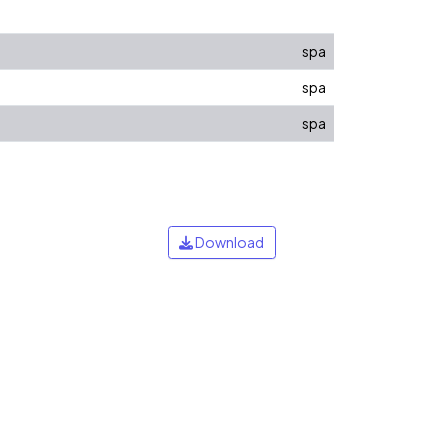
spa
spa
spa
Download