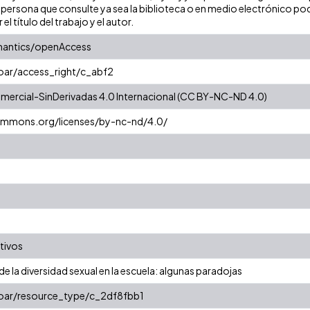
persona que consulte ya sea la biblioteca o en medio electrónico pod
 el título del trabajo y el autor.
mantics/openAccess
coar/access_right/c_abf2
ercial-SinDerivadas 4.0 Internacional (CC BY-NC-ND 4.0)
commons.org/licenses/by-nc-nd/4.0/
tivos
 la diversidad sexual en la escuela: algunas paradojas
coar/resource_type/c_2df8fbb1