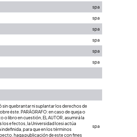
spa
spa
spa
spa
spa
spa
ó sin quebrantar ni suplantar los derechos de
dad sobre éste. PARÁGRAFO: en caso de queja o
to o libro en cuestión, EL AUTOR, asumirá la
los efectos, la Universidad Icesi actúa
spa
 indefinida, para que en los términos
especto, haga publicación de este con fines