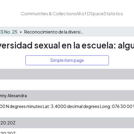
Communities & Collections
All of DSpace
Statistics
S No. 25
Reconocimiento de la diversidad sexual en la escuela: algunas paradojas
ersidad sexual en la escuela: al
Simple item page
enny Alexandra
24 00 N degrees minutes Lat: 3.4000 decimal degrees Long: 076 30 0
:20:20Z
:20:20Z