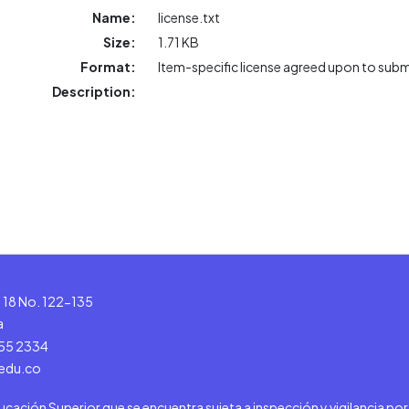
Name:
license.txt
Size:
1.71 KB
Format:
Item-specific license agreed upon to sub
Description:
le 18 No. 122-135
a
555 2334
.edu.co
ducación Superior que se encuentra sujeta a inspección y vigilancia po