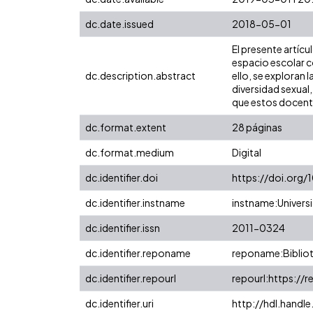
dc.date.issued
2018-05-01
El presente artícu
espacio escolar 
dc.description.abstract
ello, se exploran 
diversidad sexual
que estos docente
dc.format.extent
28 páginas
dc.format.medium
Digital
dc.identifier.doi
https://doi.org/
dc.identifier.instname
instname:Universi
dc.identifier.issn
2011-0324
dc.identifier.reponame
reponame:Bibliot
dc.identifier.repourl
repourl:https://r
dc.identifier.uri
http://hdl.hand