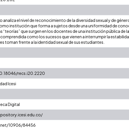
lo analiza el nivel de reconocimiento de la diversidad sexual y de gén
como institución que forma a sujetos desde una uniformidad de cono
las “teorías” que surgen en los docentes de una institución pública de l
, comprendida como los sucesos que vienen a interrumpir la estabilida
s toman frente a la identidad sexual de sus estudiantes.
10.18046/recs.i20.2220
dad Icesi
eca Digital
epository.icesi.edu.co/
le.net/10906/84456