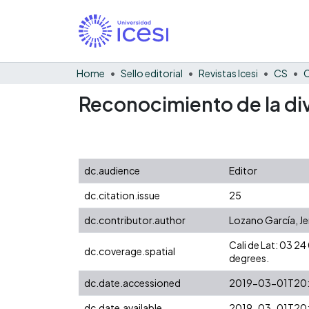
Home
Sello editorial
Revistas Icesi
CS
C
Reconocimiento de la div
dc.audience
Editor
dc.citation.issue
25
dc.contributor.author
Lozano García, J
Cali de Lat: 03 
dc.coverage.spatial
degrees.
dc.date.accessioned
2019-03-01T20
dc.date.available
2019-03-01T20