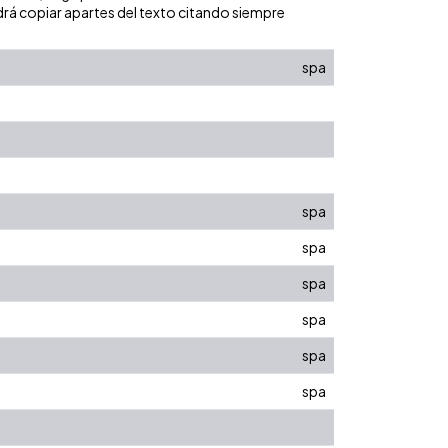
rá copiar apartes del texto citando siempre
spa
spa
spa
spa
spa
spa
spa