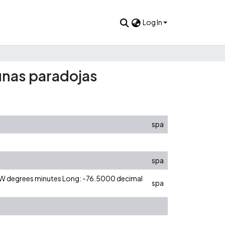
Log In
gunas paradojas
spa
spa
0 W degrees minutes Long: -76.5000 decimal
spa