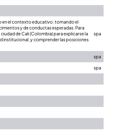
ero en el contexto educativo; tomando el
cimientos y de conductas esperadas. Para
a ciudad de Cali (Colombia) para explicarse la
spa
d institucional, y comprender las posiciones
spa
spa