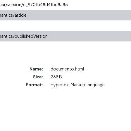
/coar/version/c_970fb48d4fbd8a85
antics/article
antics/publishedVersion
Name:
documento.html
Size:
288 B
Format:
Hypertext Markup Language