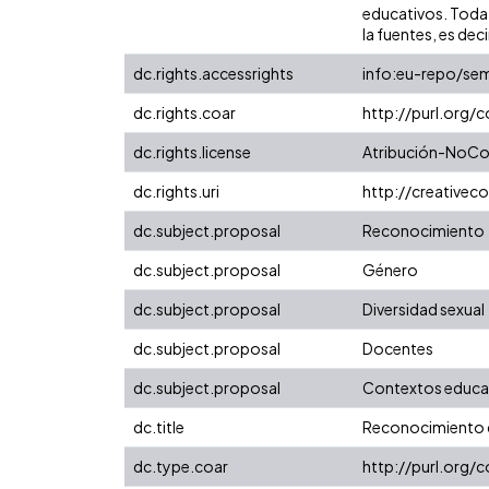
educativos. Toda 
la fuentes, es decir
dc.rights.accessrights
info:eu-repo/se
dc.rights.coar
http://purl.org/
dc.rights.license
Atribución-NoCom
dc.rights.uri
http://creative
dc.subject.proposal
Reconocimiento
dc.subject.proposal
Género
dc.subject.proposal
Diversidad sexual
dc.subject.proposal
Docentes
dc.subject.proposal
Contextos educa
dc.title
Reconocimiento de
dc.type.coar
http://purl.org/