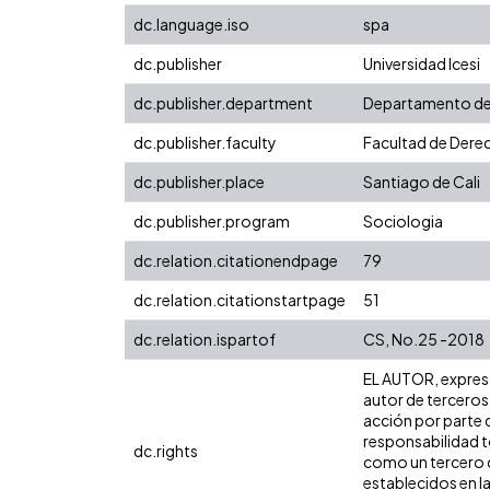
dc.language.iso
spa
dc.publisher
Universidad Icesi
dc.publisher.department
Departamento de
dc.publisher.faculty
Facultad de Derec
dc.publisher.place
Santiago de Cali
dc.publisher.program
Sociologia
dc.relation.citationendpage
79
dc.relation.citationstartpage
51
dc.relation.ispartof
CS, No.25 -2018
EL AUTOR, expresa 
autor de terceros,
acción por parte d
responsabilidad to
dc.rights
como un tercero de
establecidos en la