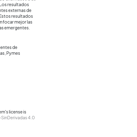
 Los resultados
entes externas de
Estos resultados
nfocar mejor las
ías emergentes.
uentes de
as
Pymes
m's license is
SinDerivadas 4.0