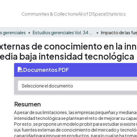
Communities & Collections
All of DSpace
Statistics
s gerenciales
Estudios gerenciales Vol. 34 No. 149
externas de conocimiento en la i
edia baja intensidad tecnológica
Documentos PDF
Resumen
A pesar de sus limitaciones, las empresas pequeñas y medianas
intensidad tecnológica se plantean el reto de mejorar su capa
Por esto, se propone un modelo probit para estudiar si existe
sus fuentes externas de conocimiento del mercado y tecnoló
capacidad para innovar en productos, para lo cual se ha tom