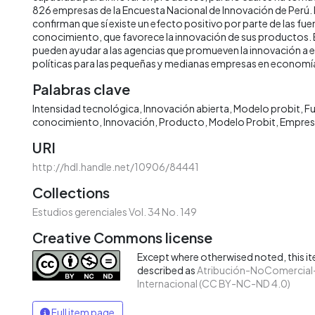
826 empresas de la Encuesta Nacional de Innovación de Perú.
confirman que sí existe un efecto positivo por parte de las fu
conocimiento, que favorece la innovación de sus productos. 
pueden ayudar a las agencias que promueven la innovación a e
políticas para las pequeñas y medianas empresas en econom
Palabras clave
Intensidad tecnológica, Innovación abierta, Modelo probit, F
conocimiento
Innovación
Producto
Modelo Probit
Empres
URI
http://hdl.handle.net/10906/84441
Collections
Estudios gerenciales Vol. 34 No. 149
Creative Commons license
Except where otherwised noted, this ite
described as
Atribución-NoComercial-
Internacional (CC BY-NC-ND 4.0)
Full item page