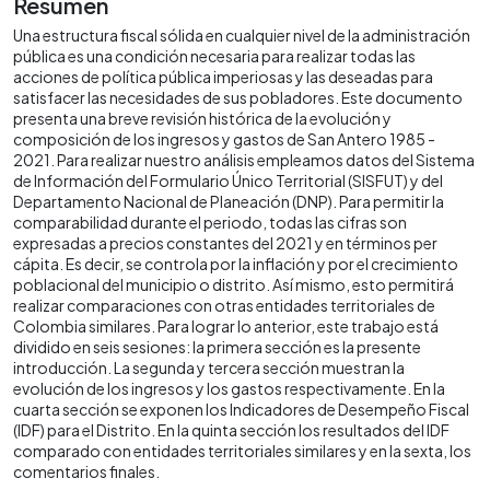
Resumen
Una estructura fiscal sólida en cualquier nivel de la administración
pública es una condición necesaria para realizar todas las
acciones de política pública imperiosas y las deseadas para
satisfacer las necesidades de sus pobladores. Este documento
presenta una breve revisión histórica de la evolución y
composición de los ingresos y gastos de San Antero 1985 -
2021. Para realizar nuestro análisis empleamos datos del Sistema
de Información del Formulario Único Territorial (SISFUT) y del
Departamento Nacional de Planeación (DNP). Para permitir la
comparabilidad durante el periodo, todas las cifras son
expresadas a precios constantes del 2021 y en términos per
cápita. Es decir, se controla por la inflación y por el crecimiento
poblacional del municipio o distrito. Así mismo, esto permitirá
realizar comparaciones con otras entidades territoriales de
Colombia similares. Para lograr lo anterior, este trabajo está
dividido en seis sesiones: la primera sección es la presente
introducción. La segunda y tercera sección muestran la
evolución de los ingresos y los gastos respectivamente. En la
cuarta sección se exponen los Indicadores de Desempeño Fiscal
(IDF) para el Distrito. En la quinta sección los resultados del IDF
comparado con entidades territoriales similares y en la sexta, los
comentarios finales.