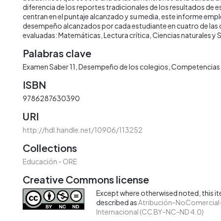
diferencia de los reportes tradicionales de los resultados de 
centran en el puntaje alcanzado y su media, este informe emple
desempeño alcanzados por cada estudiante en cuatro de la
evaluadas: Matemáticas, Lectura crítica, Ciencias naturales y 
Palabras clave
Examen Saber 11
Desempeño de los colegios
Competencias
ISBN
9786287630390
URI
http://hdl.handle.net/10906/113252
Collections
Educación - ORE
Creative Commons license
Except where otherwised noted, this ite
described as
Atribución-NoComercial-
Internacional (CC BY-NC-ND 4.0)