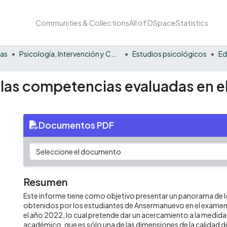
Communities & Collections
All of DSpace
Statistics
nas
Psicología, Intervención y Comportamiento
Estudios psicológicos
Ed
 las competencias evaluadas en e
Documentos PDF
Resumen
Este informe tiene como objetivo presentar un panorama de l
obtenidos por los estudiantes de Ansermanuevo en el examen 
el año 2022, lo cual pretende dar un acercamiento a la medi
académico, que es sólo una de las dimensiones de la calidad d