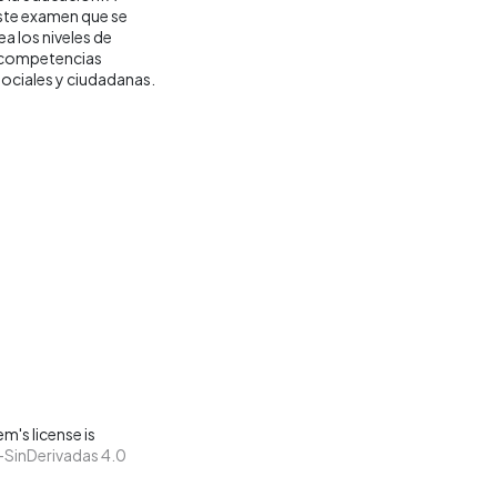
este examen que se
a los niveles de
s competencias
Sociales y ciudadanas.
m's license is
SinDerivadas 4.0