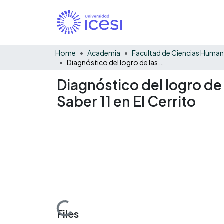
Home
Academia
Facultad de Ciencias Huma
Diagnóstico del logro de las competencias evaluadas en el 2022 en las pruebas Saber 11 en El Cerrito
Diagnóstico del logro de
Saber 11 en El Cerrito
Loading...
Files