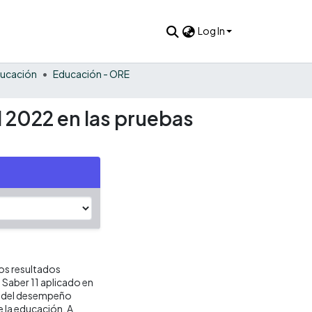
Log In
ucación
Educación - ORE
l 2022 en las pruebas
os resultados
Saber 11 aplicado en
da del desempeño
e la educación. A