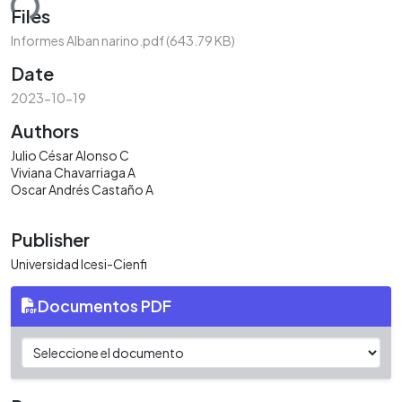
ding...
Files
Informes Alban narino.pdf
(643.79 KB)
Date
2023-10-19
Authors
Julio César Alonso C
Viviana Chavarriaga A
Oscar Andrés Castaño A
Publisher
Universidad Icesi-Cienfi
Documentos PDF