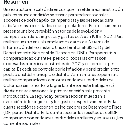
Resumen
Una estructura fiscal sólida en cualquier nivel de la administración
pública es una condición necesaria para realizar todas las
acciones de política pública imperiosas y las deseadas para
satisfacer las necesidades de sus pobladores. Este documento
presenta una breve revisión histórica de la evolución y
composición de los ingresos y gastos de Albán 1985 - 2021. Para
realizar nuestro análisis empleamos datos del Sistema de
Información del Formulario Único Territorial (SISFUT) y del
Departamento Nacional de Planeación (DNP). Para permitir la
comparabilidad durante el periodo, todas las cifras son
expresadas a precios constantes del 2021 y en términos per
cápita. Es decir, se controla por la inflación y por el crecimiento
poblacional del municipio o distrito. Así mismo, esto permitirá
realizar comparaciones con otras entidades territoriales de
Colombia similares. Para lograr lo anterior, este trabajo está
dividido en seis sesiones: la primera sección es la presente
introducción. La segunda y tercera sección muestran la
evolución de los ingresos y los gastos respectivamente. En la
cuarta sección se exponen los Indicadores de Desempeño Fiscal
(IDF) para el Distrito. En la quinta sección los resultados del IDF
comparado con entidades territoriales similares y en la sexta, los
comentarios finales.