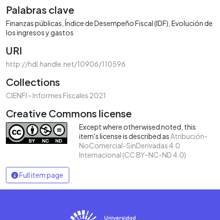
Palabras clave
Finanzas públicas
Índice de Desempeño Fiscal (IDF)
Evolución de
los ingresos y gastos
URI
http://hdl.handle.net/10906/110596
Collections
CIENFI - Informes Fiscales 2021
Creative Commons license
Except where otherwised noted, this
item's license is described as
Atribución-
NoComercial-SinDerivadas 4.0
Internacional (CC BY-NC-ND 4.0)
Full item page