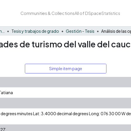
Communities & Collections
All of DSpace
Statistics
Facultad de Negocios y Economía
Tesis y trabajos de grado
Gestión - Tesis
ades de turismo del valle del cauc
Simple item page
Tatiana
 N degrees minutes Lat: 3.4000 decimal degrees Long: 076 30 00 W 
22Z