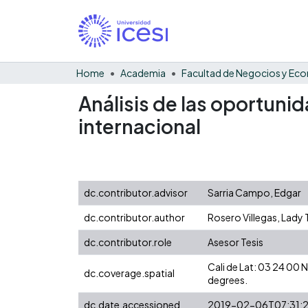
Home
Academia
Análisis de las oportunid
internacional
dc.contributor.advisor
Sarria Campo, Edgar
dc.contributor.author
Rosero Villegas, Lady 
dc.contributor.role
Asesor Tesis
Cali de Lat: 03 24 00
dc.coverage.spatial
degrees.
dc.date.accessioned
2019-02-06T07:31: