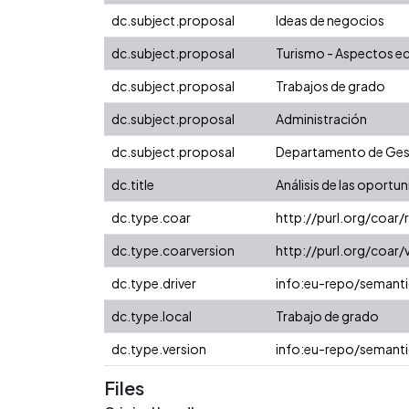
dc.subject.proposal
Ideas de negocios
dc.subject.proposal
Turismo - Aspectos 
dc.subject.proposal
Trabajos de grado
dc.subject.proposal
Administración
dc.subject.proposal
Departamento de Gest
dc.title
Análisis de las oportun
dc.type.coar
http://purl.org/coar
dc.type.coarversion
http://purl.org/coa
dc.type.driver
info:eu-repo/semanti
dc.type.local
Trabajo de grado
dc.type.version
info:eu-repo/semanti
Files