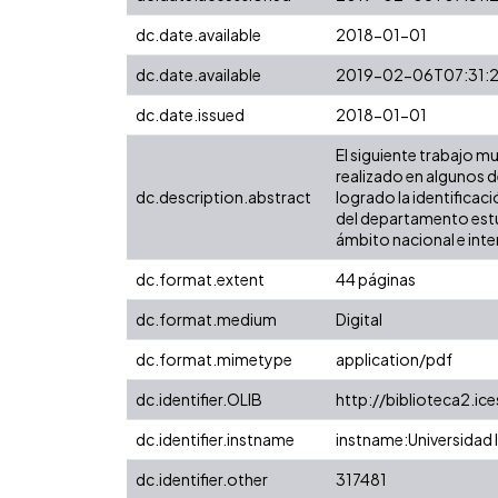
dc.date.available
2018-01-01
dc.date.available
2019-02-06T07:31:
dc.date.issued
2018-01-01
El siguiente trabajo mu
realizado en algunos 
dc.description.abstract
logrado la identificac
del departamento estud
ámbito nacional e inte
dc.format.extent
44 páginas
dc.format.medium
Digital
dc.format.mimetype
application/pdf
dc.identifier.OLIB
http://biblioteca2.ic
dc.identifier.instname
instname:Universidad I
dc.identifier.other
317481