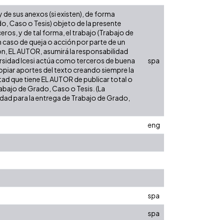
de sus anexos (si existen), de forma
do, Caso o Tesis) objeto de la presente
eros, y de tal forma, el trabajo (Trabajo de
n caso de queja o acción por parte de un
ión, EL AUTOR, asumirá la responsabilidad
versidad Icesi actúa como terceros de buena
spa
opiar aportes del texto creando siempre la
cultad que tiene EL AUTOR de publicar total o
rabajo de Grado, Caso o Tesis. (La
sidad para la entrega de Trabajo de Grado,
eng
spa
spa