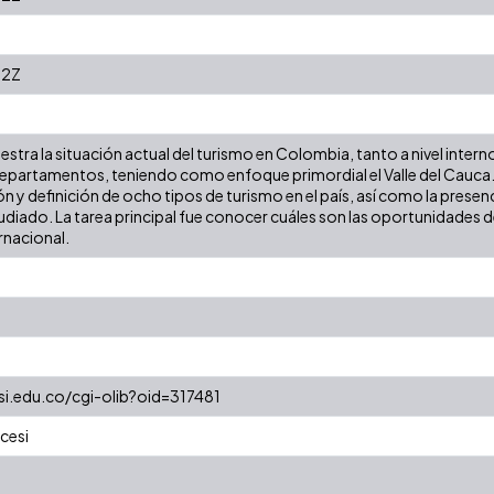
22Z
estra la situación actual del turismo en Colombia, tanto a nivel interno
departamentos, teniendo como enfoque primordial el Valle del Cauca. 
ión y definición de ocho tipos de turismo en el país, así como la prese
iado. La tarea principal fue conocer cuáles son las oportunidades de 
rnacional.
esi.edu.co/cgi-olib?oid=317481
cesi