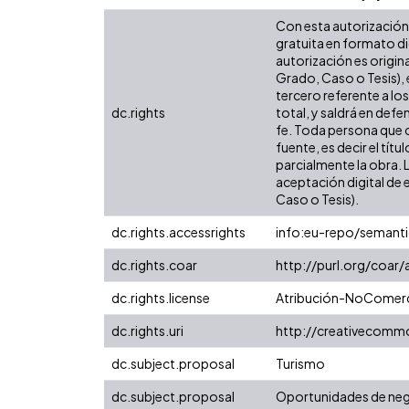
Con esta autorización 
gratuita en formato di
autorización es origina
Grado, Caso o Tesis), 
tercero referente a lo
dc.rights
total, y saldrá en def
fe. Toda persona que c
fuente, es decir el tít
parcialmente la obra. 
aceptación digital de 
Caso o Tesis).
dc.rights.accessrights
info:eu-repo/semant
dc.rights.coar
http://purl.org/coar
dc.rights.license
Atribución-NoComerci
dc.rights.uri
http://creativecomm
dc.subject.proposal
Turismo
dc.subject.proposal
Oportunidades de ne