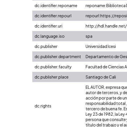
dc.identifier.reponame
reponame:Biblioteca D
dc.identifier.repourl
repourl:https://reposi
dc.identifier.uri
http://hdl.handle.ne
dc.language.iso
spa
dc.publisher
Universidad Icesi
dc.publisher.department
Departamento de Gest
dc.publisher.faculty
Facultad de Ciencias 
dc.publisher.place
Santiago de Cali
EL AUTOR, expresa que 
autor de terceros, y de
acción por parte de un 
responsabilidad total,
dc.rights
tercero de buena fe. Es
Ley 23 de 1982, la Ley
persona que consulte y
título del trabajo y el a