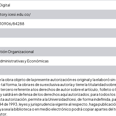
igital
tory.icesi.edu.co/
t/10906/84288
ión Organizacional
Administrativas y Económicas
la obra objeto de la presente autorización es original y la elaboró sin
 tal forma, la obra es de su exclusiva autoría y tiene la titularidad s
tercero referente a los derechos de autor sobre el artículo, folleto o 
 y saldrá en defensa de los derechos aquí autorizados; para todos los
ta autorización, permite a la Universidad Icesi, de forma indefinida, p
 44 de 1993, leyes y jurisprudencia vigente al respecto, haga publicaci
a sea la biblioteca o en medio electrónico podrá copiar apartes del te
utor.