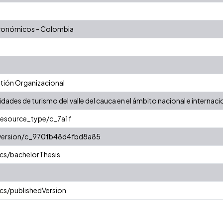
económicos - Colombia
ión Organizacional
idades de turismo del valle del cauca en el ámbito nacional e internaci
/resource_type/c_7a1f
r/version/c_970fb48d4fbd8a85
cs/bachelorThesis
cs/publishedVersion