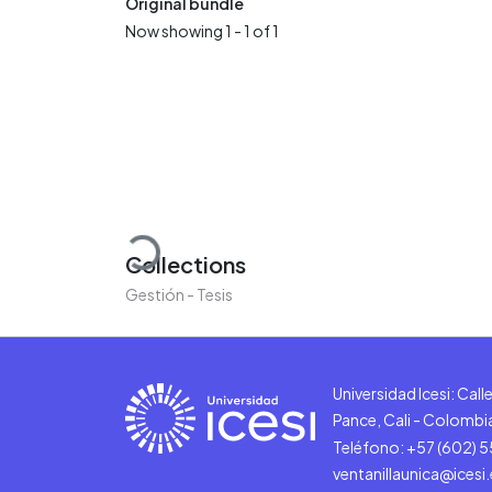
Original bundle
Now showing
1 - 1 of 1
Loading...
Collections
Gestión - Tesis
Universidad Icesi: Cal
Pance, Cali - Colombi
Teléfono: +57 (602) 
ventanillaunica@icesi