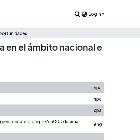
Log In
Análisis de las oportunidades de turismo del valle del cauca en el ámbito nacional e internacional
a en el ámbito nacional e
spa
spa
spa
degrees minutes Long: -76.5000 decimal
eng