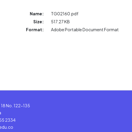
Name:
TG02160.pdf
Size:
517.27 KB
Format:
Adobe Portable Document Format
le 18 No. 122-135
a
555 2334
.edu.co