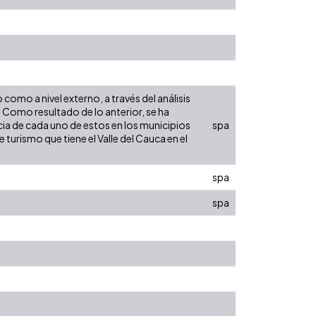
 como a nivel externo, a través del análisis
Como resultado de lo anterior, se ha
ncia de cada uno de estos en los municipios
spa
turismo que tiene el Valle del Cauca en el
spa
spa