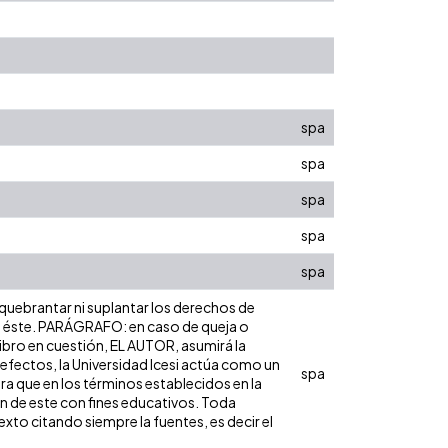
spa
spa
spa
spa
spa
 quebrantar ni suplantar los derechos de
obre éste. PARÁGRAFO: en caso de queja o
libro en cuestión, EL AUTOR, asumirá la
 efectos, la Universidad Icesi actúa como un
spa
ara que en los términos establecidos en la
ón de este con fines educativos. Toda
xto citando siempre la fuentes, es decir el