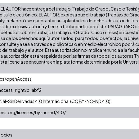
EL AUTOR hace entrega del trabajo (Trabajo de Grado, Caso o Tesis) y 
gital o electrónico. EL AUTOR, expresa que el trabajo (Trabajo de Gra
l y la elaboró sin quebrantar ni suplantar los derechos de autor de terc
es de exclusiva autoría y tiene la titularidad sobre éste. PARÁGRAFO e
s del autor sobre el trabajo (Trabajo de Grado, Caso o Tesis) en cuest
ensa de los derechos aquí autorizados; para todos los efectos, la Uni
onsulte ya sea a través de biblioteca o en medio electrónico podrá c
ulo del trabajo y el autor. Esta autorización no implica renuncia a la fa
La autorización está respaldada por las firmas de todos los autores T
esta licencia se encuentra en la plataforma determinada por la Univer
ics/openAccess
/access_right/c_abf2
al-SinDerivadas 4.0 Internacional (CC BY-NC-ND 4.0)
ons.org/licenses/by-nc-nd/4.0/
gocios