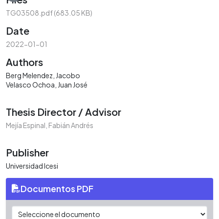
Loading...
TG03508.pdf
(683.05 KB)
Date
2022-01-01
Authors
Berg Melendez, Jacobo
Velasco Ochoa, Juan José
Thesis Director / Advisor
Mejía Espinal, Fabián Andrés
Publisher
Universidad Icesi
Documentos PDF