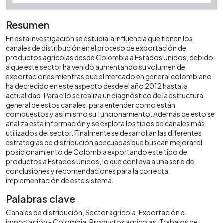
Resumen
En esta investigación se estudia la influencia que tienen los
canales de distribución en el proceso de exportación de
productos agrícolas desde Colombia a Estados Unidos, debido
a que este sector ha venido aumentando su volumen de
exportaciones mientras que el mercado en general colombiano
ha decrecido en este aspecto desde el año 2012 hasta la
actualidad. Para ello se realiza un diagnóstico de la estructura
general de estos canales, para entender como están
compuestos y así mismo su funcionamiento. Además de esto se
analiza esta información y se explora los tipos de canales más
utilizados del sector. Finalmente se desarrollan las diferentes
estrategias de distribución adecuadas que buscan mejorar el
posicionamiento de Colombia exportando este tipo de
productos a Estados Unidos, lo que conlleva a una serie de
conclusiones y recomendaciones para la correcta
implementación de este sistema.
Palabras clave
Canales de distribución
Sector agrícola
Exportación e
importación - Colombia
Productos agrícolas
Trabajos de