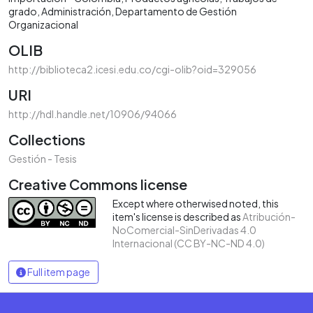
grado
Administración
Departamento de Gestión
Organizacional
OLIB
http://biblioteca2.icesi.edu.co/cgi-olib?oid=329056
URI
http://hdl.handle.net/10906/94066
Collections
Gestión - Tesis
Creative Commons license
Except where otherwised noted, this
item's license is described as
Atribución-
NoComercial-SinDerivadas 4.0
Internacional (CC BY-NC-ND 4.0)
Full item page