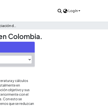
Log In
Viabilidad de la financiación de una renta básica universal en Colombia.
l en Colombia.
teratura y cálculos
estalmente en
ción objetivo y sus
teriormente con el
s. Con esto se
 menos que se reduzcan