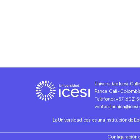
Universidad Icesi: Cal
Pance, Cali - Colombi
Teléfono: +57 (602) 
ventanillaunica@icesi
La Universidad Icesi es una Institución de E
Configuración 