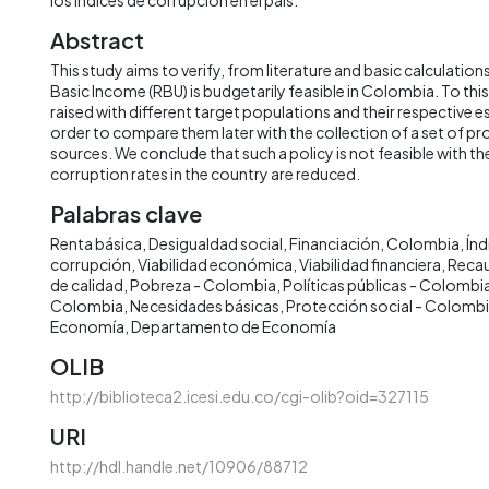
Abstract
This study aims to verify, from literature and basic calculation
Basic Income (RBU) is budgetarily feasible in Colombia. To this
raised with different target populations and their respective e
order to compare them later with the collection of a set of 
sources. We conclude that such a policy is not feasible with th
corruption rates in the country are reduced.
Palabras clave
Renta básica
Desigualdad social
Financiación
Colombia
Índ
corrupción
Viabilidad económica
Viabilidad financiera
Reca
de calidad
Pobreza - Colombia
Políticas públicas - Colombi
Colombia
Necesidades básicas
Protección social - Colomb
Economía
Departamento de Economía
OLIB
http://biblioteca2.icesi.edu.co/cgi-olib?oid=327115
URI
http://hdl.handle.net/10906/88712