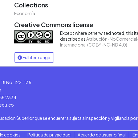
Collections
Economía
Creative Commons license
Except where otherwised noted, this ite
described as
Atribución-NoComercial-
Internacional (CC BY-NC-ND 4.0)
Full item page
le 18 No. 122-135
a
555 2334
.edu.co
ducación Superior que se encuentra sujeta a inspección y vigilancia po
de cookies
Política de privacidad
Acuerdo de usuario final
En