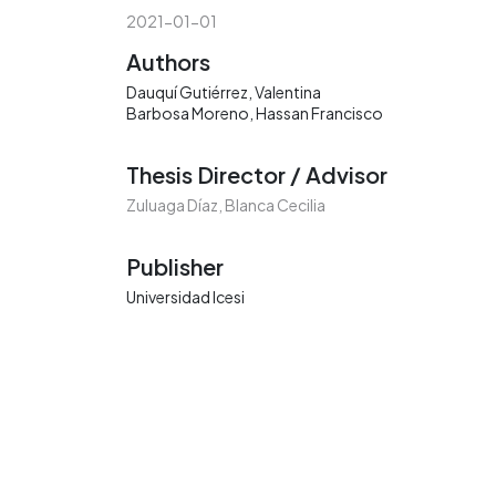
2021-01-01
Authors
Dauquí Gutiérrez, Valentina
Barbosa Moreno, Hassan Francisco
Thesis Director / Advisor
Zuluaga Díaz, Blanca Cecilia
Publisher
Universidad Icesi