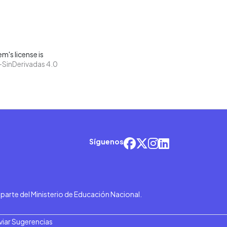
m's license is
SinDerivadas 4.0
Síguenos
r parte del Ministerio de Educación Nacional.
viar Sugerencias