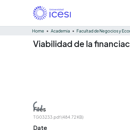
Home
Academia
Viabilidad de la financia
Loading...
Files
TG03233.pdf
(484.72 KB)
Date