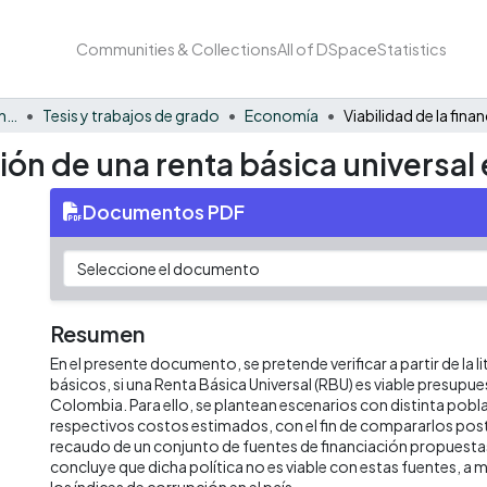
Communities & Collections
All of DSpace
Statistics
Facultad de Negocios y Economía
Tesis y trabajos de grado
Economía
ción de una renta básica universa
Documentos PDF
Resumen
En el presente documento, se pretende verificar a partir de la li
básicos, si una Renta Básica Universal (RBU) es viable presupu
Colombia. Para ello, se plantean escenarios con distinta pobla
respectivos costos estimados, con el fin de compararlos pos
recaudo de un conjunto de fuentes de financiación propuesta
concluye que dicha política no es viable con estas fuentes, a
los índices de corrupción en el país.