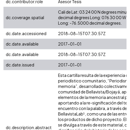
dc.contributor.role
Asesor Tesis
Cali de Lat: 03 24 00 N degrees minut
dc.coverage.spatial
decimal degrees Long: 076 30 00 W d
Long: -76.5000 decimal degrees.
dc.date.accessioned
2018-08-15T07:30:57Z
dc.date.available
2017-01-01
dc.date.available
2018-08-15T07:30:57Z
dc.date.issued
2017-01-01
Esta cartilla resulta de la experiencia 
periodístico comunitario, “Periodismo
memoria”, desarrollado colectivament
comunidad de Bellavista/Bojayá, apr
elementos de la memoria ancestral par
aportando a la re-significación del ter
encuentro con la palabra, a través del
BellavistaLab¹ , como una de las entreg
los productos de dicho proyecto. El 
se divulga a través de este material, co
dc.description.abstract