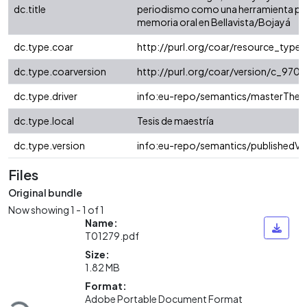
dc.title
periodismo como una herramienta para
memoria oral en Bellavista/Bojayá
dc.type.coar
http://purl.org/coar/resource_type
dc.type.coarversion
http://purl.org/coar/version/c_97
dc.type.driver
info:eu-repo/semantics/masterThesi
dc.type.local
Tesis de maestría
dc.type.version
info:eu-repo/semantics/publishedVe
Files
Original bundle
Now showing
1 - 1 of 1
Name:
T01279.pdf
Size:
1.82 MB
Format:
Loading...
Adobe Portable Document Format