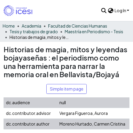
Log In
Home
Academia
Facultad de Ciencias Humanas
Tesis y trabajos de grado
Maestría en Periodismo - Tesis
Historias de magia, mitos y leyendas bojayaseñas : el periodismo como una herramienta para narrar la memoria oral en Bellavista/Bojayá
Historias de magia, mitos y leyendas
bojayaseñas : el periodismo como
una herramienta para narrar la
memoria oral en Bellavista/Bojayá
Simple item page
dc.audience
null
dc.contributor.advisor
Vergara Figueroa, Aurora
dc.contributor.author
Moreno Hurtado, Carmen Cristina