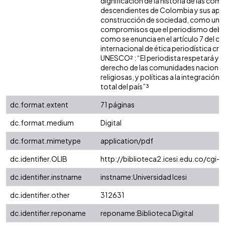
dignificación de la historia de las co
descendientes de Colombia y sus apor
construcción de sociedad, como uno 
compromisos que el periodismo debe 
como se enuncia en el artículo 7 del c
internacional de ética periodística cre
UNESCO² : “El periodista respetará y 
derecho de las comunidades nacionales
religiosas, y políticas a la integración 
total del país”³
dc.format.extent
71 páginas
dc.format.medium
Digital
dc.format.mimetype
application/pdf
dc.identifier.OLIB
http://biblioteca2.icesi.edu.co/cgi-
dc.identifier.instname
instname:Universidad Icesi
dc.identifier.other
312631
dc.identifier.reponame
reponame:Biblioteca Digital