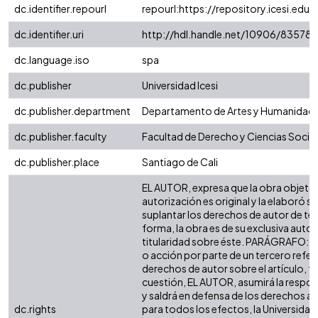
dc.identifier.repourl
repourl:https://repository.icesi.edu.
dc.identifier.uri
http://hdl.handle.net/10906/83578
dc.language.iso
spa
dc.publisher
Universidad Icesi
dc.publisher.department
Departamento de Artes y Humanidad
dc.publisher.faculty
Facultad de Derecho y Ciencias Socia
dc.publisher.place
Santiago de Cali
EL AUTOR, expresa que la obra objeto 
autorización es original y la elaboró si
suplantar los derechos de autor de terc
forma, la obra es de su exclusiva autorí
titularidad sobre éste. PARÁGRAFO: e
o acción por parte de un tercero refer
derechos de autor sobre el artículo, fo
cuestión, EL AUTOR, asumirá la respon
y saldrá en defensa de los derechos a
dc.rights
para todos los efectos, la Universidad 