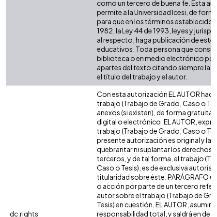
como un tercero de buena fe. Esta aut
permite a la Universidad Icesi, de forma
para que en los términos establecidos 
1982, la Ley 44 de 1993, leyes y jurisp
al respecto, haga publicación de este 
educativos. Toda persona que consulte
biblioteca o en medio electrónico po
apartes del texto citando siempre la fu
el título del trabajo y el autor.
Con esta autorización EL AUTOR hace 
trabajo (Trabajo de Grado, Caso o Tesi
anexos (si existen), de forma gratuita
digital o electrónico. EL AUTOR, expre
trabajo (Trabajo de Grado, Caso o Tesi
presente autorización es original y la 
quebrantar ni suplantar los derechos 
terceros, y de tal forma, el trabajo (T
Caso o Tesis), es de exclusiva autoría y 
titularidad sobre éste. PARÁGRAFO en
o acción por parte de un tercero refere
autor sobre el trabajo (Trabajo de Gr
Tesis) en cuestión, EL AUTOR, asumirá 
dc.rights
responsabilidad total, y saldrá en def