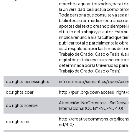
derechos aquí autorizados; para todo
la Universidad Icesi actúa como tercer
Toda persona que consulte ya sea a tr
biblioteca o en medio electrónico po
aportes del texto creando siempre la f
el título del trabajo y el autor. Esta au
implica renuncia a la facultad que tie
publicar total o parcialmente la obra. 
está respaldada por las firmas de tod
Trabajo de Grado, Caso o Tesis. (La a
digital de esta licencia se encuentra e
determinada por la Universidad para l
Trabajo de Grado, Caso o Tesis).
dc.rights.accessrights
info:eu-repo/semantics/openAccess
dc.rights.coar
http://purl.org/coar/access_right/c
Atribución-NoComercial-SinDerivada
dc.rights.license
Internacional (CC BY-NC-ND 4.0)
http://creativecommons.org/license
dc.rights.uri
nd/4.0/