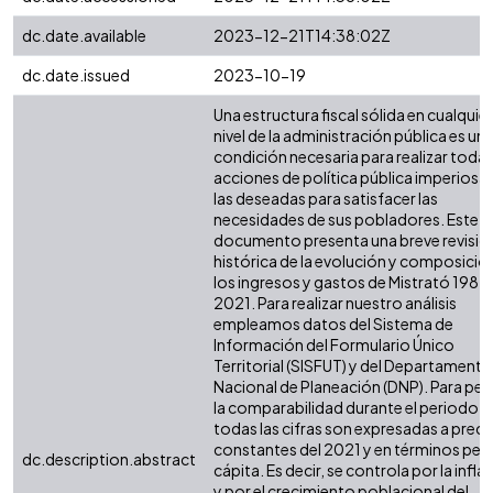
dc.date.available
2023-12-21T14:38:02Z
dc.date.issued
2023-10-19
Una estructura fiscal sólida en cualquier
nivel de la administración pública es un
condición necesaria para realizar todas
acciones de política pública imperiosas
las deseadas para satisfacer las
necesidades de sus pobladores. Este
documento presenta una breve revisió
histórica de la evolución y composició
los ingresos y gastos de Mistrató 1985 
2021. Para realizar nuestro análisis
empleamos datos del Sistema de
Información del Formulario Único
Territorial (SISFUT) y del Departamento
Nacional de Planeación (DNP). Para perm
la comparabilidad durante el periodo,
todas las cifras son expresadas a preci
constantes del 2021 y en términos per
dc.description.abstract
cápita. Es decir, se controla por la infla
y por el crecimiento poblacional del