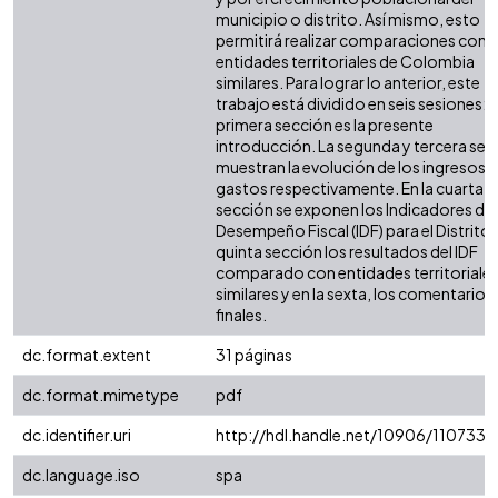
municipio o distrito. Así mismo, esto
permitirá realizar comparaciones con 
entidades territoriales de Colombia
similares. Para lograr lo anterior, este
trabajo está dividido en seis sesiones: l
primera sección es la presente
introducción. La segunda y tercera sec
muestran la evolución de los ingresos y
gastos respectivamente. En la cuarta
sección se exponen los Indicadores de
Desempeño Fiscal (IDF) para el Distrito. 
quinta sección los resultados del IDF
comparado con entidades territoriale
similares y en la sexta, los comentarios
finales.
dc.format.extent
31 páginas
dc.format.mimetype
pdf
dc.identifier.uri
http://hdl.handle.net/10906/110733
dc.language.iso
spa