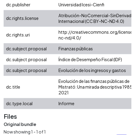
dc.publisher
Universidad Icesi-Cienfi
Atribución-NoComercial-SinDerivadas
dc.rights.license
Internacional (CC BY-NC-ND 4.0)
http://creativecommons.org/licenses
dc.rights.uri
nc-nd/4.0/
dc.subject.proposal
Finanzas públicas
dc.subject.proposal
Índice de Desempeño Fiscal (IDF)
dc.subject.proposal
Evolución de los ingresos y gastos
Evolución de las finanzas públicas de
dc.title
Mistrató: Una mirada descriptiva 1985 -
2021
dc.type.local
Informe
Files
Original bundle
Now showing
1 - 1 of 1