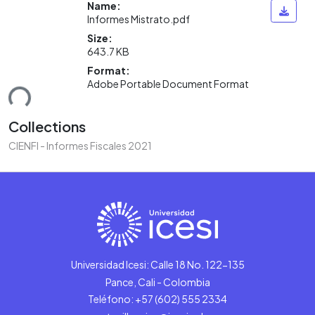
Name:
Informes Mistrato.pdf
Size:
643.7 KB
Format:
Adobe Portable Document Format
ding...
Collections
CIENFI - Informes Fiscales 2021
Universidad Icesi: Calle 18 No. 122-135
Pance, Cali - Colombia
Teléfono: +57 (602) 555 2334