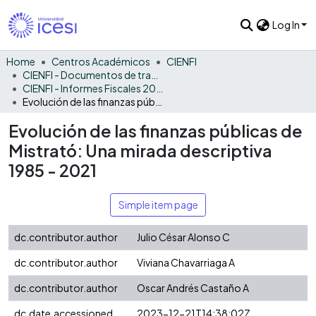
Log In
Home
Centros Académicos
CIENFI
CIENFI - Documentos de trabajos, técnicos y de divulgación
CIENFI - Informes Fiscales 2021
Evolución de las finanzas públicas de Mistrató: Una mirada descriptiva 1985 - 2021
Evolución de las finanzas públicas de
Mistrató: Una mirada descriptiva
1985 - 2021
Simple item page
dc.contributor.author
Julio César Alonso C
dc.contributor.author
Viviana Chavarriaga A
dc.contributor.author
Oscar Andrés Castaño A
dc.date.accessioned
2023-12-21T14:38:02Z