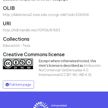
OLIB
http://biblioteca2.icesi.edu.co/cgi-olib?oid=326004
URI
http://hdl.handle.net/10906/87683
Collections
Educación - Tesis
Creative Commons license
Except where otherwised noted, this
item's license is described as
Atribución-
NoComercial-SinDerivadas 4.0
Internacional (CC BY-NC-ND 4.0)
Full item page