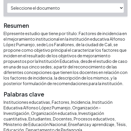
Resumen
El presente estudio que tiene por título: Factores de incidencia en
el mejoramiento institucional en la institución educativa Alfonso
López Pumarejo, sede Los Farallones, de la ciudad de Cali, se
propone como objetivo principal el caracterizar los factores que
inciden en el resultado de los objetivos de mejoramiento
propuestos por la Institución Educativa, desde el estudio de caso
en una de sus cinco sedes; a partir del reconocimiento de las
diferentes concepciones que tienen los docentes en relación con
los factores de incidencia, la descripción de los mismos, y la
posterior formulación de recomendaciones para la institución.
Palabras clave
Instituciones educativas
Factores
Incidencia
Institución
Educativa Alfonso López Pumarejo
Organización -
Investigación
Organización educativa
Investigación
cuantitativa
Estudiantes
Docentes
Procesos educativos
Ministerio de Educación Nacional
Enseñanza y aprendizaje
Tésis
Educación
Departamento de Pedagogía