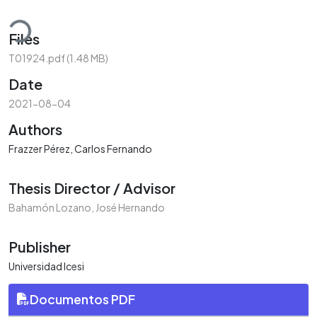
ading...
Files
T01924.pdf
(1.48 MB)
Date
2021-08-04
Authors
Frazzer Pérez, Carlos Fernando
Thesis Director / Advisor
Bahamón Lozano, José Hernando
Publisher
Universidad Icesi
Documentos PDF