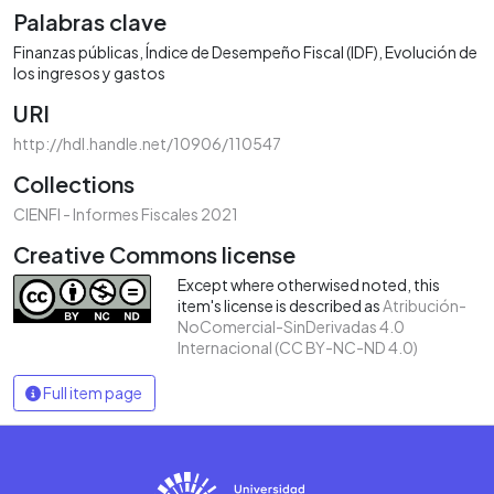
Palabras clave
Finanzas públicas
Índice de Desempeño Fiscal (IDF)
Evolución de
los ingresos y gastos
URI
http://hdl.handle.net/10906/110547
Collections
CIENFI - Informes Fiscales 2021
Creative Commons license
Except where otherwised noted, this
item's license is described as
Atribución-
NoComercial-SinDerivadas 4.0
Internacional (CC BY-NC-ND 4.0)
Full item page