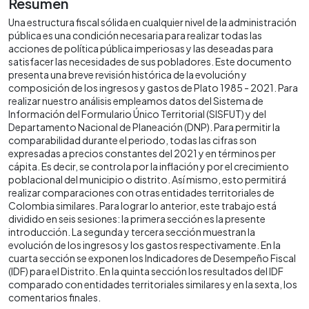
Resumen
Una estructura fiscal sólida en cualquier nivel de la administración
pública es una condición necesaria para realizar todas las
acciones de política pública imperiosas y las deseadas para
satisfacer las necesidades de sus pobladores. Este documento
presenta una breve revisión histórica de la evolución y
composición de los ingresos y gastos de Plato 1985 - 2021. Para
realizar nuestro análisis empleamos datos del Sistema de
Información del Formulario Único Territorial (SISFUT) y del
Departamento Nacional de Planeación (DNP). Para permitir la
comparabilidad durante el periodo, todas las cifras son
expresadas a precios constantes del 2021 y en términos per
cápita. Es decir, se controla por la inflación y por el crecimiento
poblacional del municipio o distrito. Así mismo, esto permitirá
realizar comparaciones con otras entidades territoriales de
Colombia similares. Para lograr lo anterior, este trabajo está
dividido en seis sesiones: la primera sección es la presente
introducción. La segunda y tercera sección muestran la
evolución de los ingresos y los gastos respectivamente. En la
cuarta sección se exponen los Indicadores de Desempeño Fiscal
(IDF) para el Distrito. En la quinta sección los resultados del IDF
comparado con entidades territoriales similares y en la sexta, los
comentarios finales.