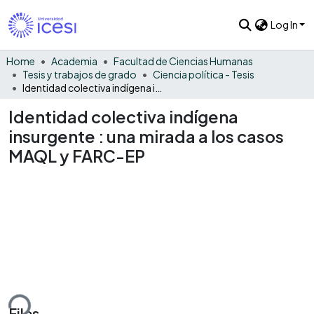
Log In
Home
Academia
Facultad de Ciencias Humanas
Tesis y trabajos de grado
Ciencia política - Tesis
Identidad colectiva indígena insurgente : una mirada a los casos MAQL y FARC-EP
Identidad colectiva indígena
insurgente : una mirada a los casos
MAQL y FARC-EP
ding...
Files