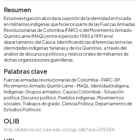
Resumen
Esta investigación aborda la cuestión de la identidad enfocada
en militantes indígenas que hicieron parte de las Fuerzas Armadas
Revolucionarias de Colombia (FARC) o del Movimiento Armado
Quintín Lame (MAQL) entre el periodo 1985 a 1991 en el
departamento del Cauca. Identificando las diferencias entre las
identidades indígenas farianas y de los Quintines, a través del
análisis de discursos políticos y relatos orales de militantes de
dichas organizaciones guerrilleras.
Palabras clave
Fuerzas armadas revolucionarias de Colombia - FARC-EP
Movimiento Armado Quintín Lame - MAQL
Identidad indígena
Indígenas
Grupos armados
Cauca ( Colombia) - Situación
política
Discurso político
Pueblos indígenas
Movimientos
sociales
Trabajos de grado
Ciencia Política
Departamento de
Estudios Políticos
OLIB
http://biblioteca2.icesi.edu.co/cgi-olib?oid=325584