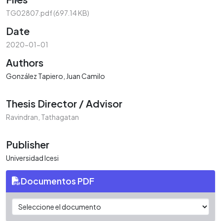
TG02807.pdf
(697.14 KB)
Date
2020-01-01
Authors
González Tapiero, Juan Camilo
Thesis Director / Advisor
Ravindran, Tathagatan
Publisher
Universidad Icesi
Documentos PDF