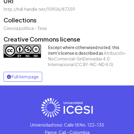
URI
http://hdl.handle.net/10906/87359
Collections
Ciencia política - Tesis
Creative Commons license
Except where otherwised noted, this
item's license is described as
Atribución-
NoComercial-SinDerivadas 4.0
Internacional (CC BY-NC-ND 4.0)
Full item page
Universidad Icesi: Calle 18 No. 122-135
Pance, Cali - Colombia