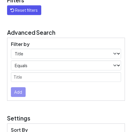
Filters
Reset filters
Advanced Search
Filter by
Filters
Operators
Submit
Add
Settings
Sort By