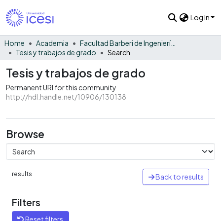
Log In
Home
Academia
Facultad Barberi de Ingeniería, Diseño y Ciencias Aplicadas
Tesis y trabajos de grado
Search
Tesis y trabajos de grado
Permanent URI for this community
http://hdl.handle.net/10906/130138
Browse
results
Back to results
Filters
Reset filters