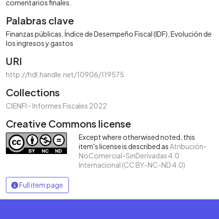
comentarios finales.
Palabras clave
Finanzas públicas
Índice de Desempeño Fiscal (IDF)
Evolución de
los ingresos y gastos
URI
http://hdl.handle.net/10906/119575
Collections
CIENFI - Informes Fiscales 2022
Creative Commons license
Except where otherwised noted, this
item's license is described as
Atribución-
NoComercial-SinDerivadas 4.0
Internacional (CC BY-NC-ND 4.0)
Full item page