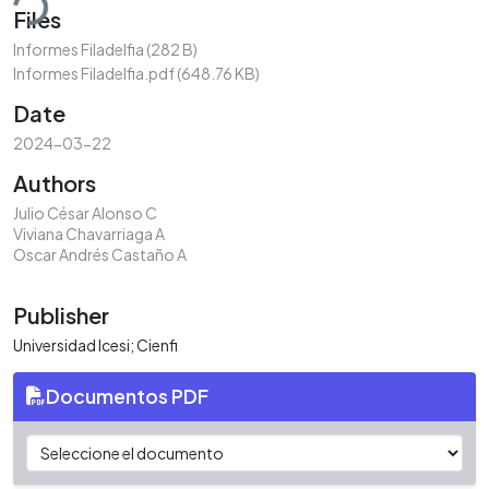
ding...
Files
Informes Filadelfia
(282 B)
Informes Filadelfia.pdf
(648.76 KB)
Date
2024-03-22
Authors
Julio César Alonso C
Viviana Chavarriaga A
Oscar Andrés Castaño A
Publisher
Universidad Icesi; Cienfi
Documentos PDF