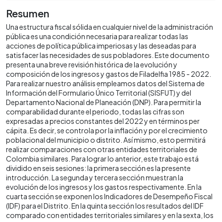
Resumen
Una estructura fiscal sólida en cualquier nivel de la administración
pública es una condición necesaria para realizar todas las
acciones de política pública imperiosas y las deseadas para
satisfacer las necesidades de sus pobladores. Este documento
presenta una breve revisión histórica de la evolución y
composición de los ingresos y gastos de Filadelfia 1985 - 2022.
Para realizar nuestro análisis empleamos datos del Sistema de
Información del Formulario Único Territorial (SISFUT) y del
Departamento Nacional de Planeación (DNP). Para permitir la
comparabilidad durante el periodo, todas las cifras son
expresadas a precios constantes del 2022 y en términos per
cápita. Es decir, se controla por la inflación y por el crecimiento
poblacional del municipio o distrito. Así mismo, esto permitirá
realizar comparaciones con otras entidades territoriales de
Colombia similares. Para lograr lo anterior, este trabajo está
dividido en seis sesiones: la primera sección es la presente
introducción. La segunda y tercera sección muestran la
evolución de los ingresos y los gastos respectivamente. En la
cuarta sección se exponen los Indicadores de Desempeño Fiscal
(IDF) para el Distrito. En la quinta sección los resultados del IDF
comparado con entidades territoriales similares y en la sexta, los