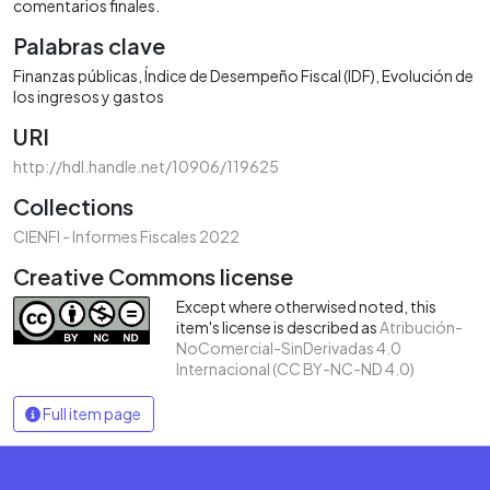
comentarios finales.
Palabras clave
Finanzas públicas
Índice de Desempeño Fiscal (IDF)
Evolución de
los ingresos y gastos
URI
http://hdl.handle.net/10906/119625
Collections
CIENFI - Informes Fiscales 2022
Creative Commons license
Except where otherwised noted, this
item's license is described as
Atribución-
NoComercial-SinDerivadas 4.0
Internacional (CC BY-NC-ND 4.0)
Full item page