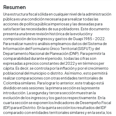
Resumen
Una estructura fiscal sólida en cualquier nivel de la administración
pública es una condición necesaria para realizar todas las
acciones de política pública imperiosas y las deseadas para
satisfacer las necesidades de sus pobladores. Este documento
presenta una breve revisión histórica de la evolución y
composición de los ingresos y gastos de Guapi 1985 - 2022.
Para realizar nuestro análisis empleamos datos del Sistema de
Información del Formulario Único Territorial (SISFUT) y del
Departamento Nacional de Planeación (DNP). Para permitir la
comparabilidad durante el periodo, todas las cifras son
expresadas a precios constantes del 2022 y en términos per
cápita. Es decir, se controla por la inflación y por el crecimiento
poblacional del municipio o distrito. Así mismo, esto permitirá
realizar comparaciones con otras entidades territoriales de
Colombia similares. Para lograr lo anterior, este trabajo está
dividido en seis sesiones: la primera sección es la presente
introducción. La segunda y tercera sección muestran la
evolución de los ingresos y los gastos respectivamente. En la
cuarta sección se exponen los Indicadores de Desempeño Fiscal
(IDF) para el Distrito. En la quinta sección los resultados del IDF
comparado con entidades territoriales similares y en la sexta, los