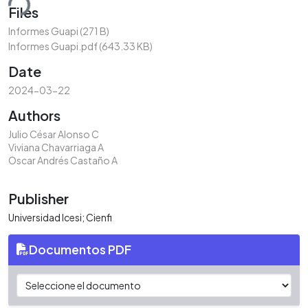
ding...
Files
Informes Guapi
(271 B)
Informes Guapi.pdf
(643.33 KB)
Date
2024-03-22
Authors
Julio César Alonso C
Viviana Chavarriaga A
Oscar Andrés Castaño A
Publisher
Universidad Icesi; Cienfi
Documentos PDF