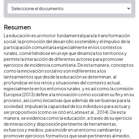
Resumen
La educación es un motor fundamental para la transformación
social, la promoción del desarrollo sostenible y el impulso de la
participación comunitaria especialmente en los contextos
rurales, convirtiéndose en un eje que dinamiza los territorios y
permite la interacción de diferentes actores para promover
ejercicios de incidencia comunitaria. De esta manera, conceptos
como la innovación social no son indiferentes a los
lanteamientos que desde la educación se determinan, al
profundizar en los retos y situaciones del contexto actual,
especialmente en los entornos rurales, y es así como la comisión
Europea (2013) define a la nnovación como social en su fin y en su
proceso, así como iniciativas que además de ser buenas para la
sociedad, impulsan la capacidad de los individuos para actuar y
ser propositivos (como se citó en Latina et al., 2014). De esta
manera, se evidencia como la educación, a través de su ejercicio
de interacción y disposición pertinente de herramientas,
esfuerzos y medios, para incidir en un entorno cambiante y
promover ejercicios formativos que sean pertinentes al medio,