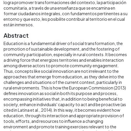
logra promover transformaciones del contexto, la participación
comunitaria, a través de una enseñanza que se encamina en
formar ciudadanos integrales, con fundamentos pertinentes a su
entorno y que esto, les posibilite contribuir al territorio en el cual
están inmersos.
Abstract
Education is a fundamental driver of social transformation, the
promotion of sustainable development, and the fostering of
community participation, especially in rural contexts. It becomes
a driving force that energizes territories and enables interaction
among diverse actors to promote community engagement.
Thus, concepts like social innovation are not irrelevant to the
approaches that emerge from education, as they delve into the
challenges and situations of the current context, particularly in
rural environments. This is how the European Commission (2013)
defines innovation as social in both its purpose and process,
encompassing initiatives that, in addition to being beneficial to
society, enhance individuals' capacity to act and be proactive (as
cited in Latina et al., 2014). In this way, it becomes evident how
education, through its interaction and appropriate provision of
tools, efforts, and resources to influence a changing
environment and promote training exercises relevant to the