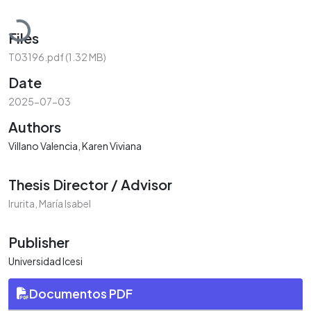
Loading...
Files
T03196.pdf
(1.32 MB)
Date
2025-07-03
Authors
Villano Valencia, Karen Viviana
Thesis Director / Advisor
Irurita, María Isabel
Publisher
Universidad Icesi
Documentos PDF