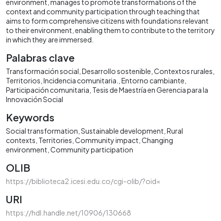
environment, manages to promote transformations of the
context and community participation through teaching that
aims to form comprehensive citizens with foundations relevant
to their environment, enabling them to contribute to the territory
in which they are immersed.
Palabras clave
Transformación social
Desarrollo sostenible
Contextos rurales
Territorios
Incidencia comunitaria.
Entorno cambiante
Participación comunitaria
Tesis de Maestría en Gerencia para la
Innovación Social
Keywords
Social transformation
Sustainable development
Rural
contexts
Territories
Community impact
Changing
environment
Community participation
OLIB
https://biblioteca2.icesi.edu.co/cgi-olib/?oid=
URI
https://hdl.handle.net/10906/130668