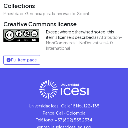
Collections
Maestría en Gerencia para la Innovación Social
Creative Commons license
Except where otherwised noted, this
item's license is described as
Attribution-
NonCommercial-NoDerivatives 4.0
International
Full item page
Universidad Icesi: Calle 18 No. 122-135
Pance, Cali - Colombia
Teléfono: +57 (602) 555 2334
ventanillaunica@icesi.edu.co