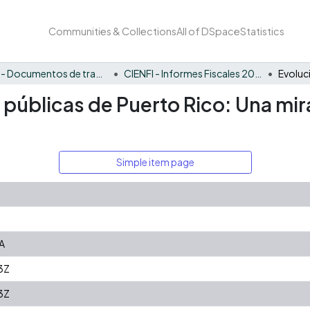
Communities & Collections
All of DSpace
Statistics
CIENFI - Documentos de trabajos, técnicos y de divulgación
CIENFI - Informes Fiscales 2022
s públicas de Puerto Rico: Una mir
Simple item page
A
3Z
3Z