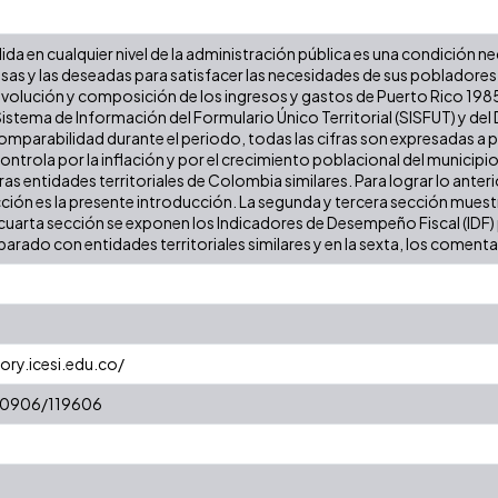
lida en cualquier nivel de la administración pública es una condición n
iosas y las deseadas para satisfacer las necesidades de sus poblador
a evolución y composición de los ingresos y gastos de Puerto Rico 1985 
stema de Información del Formulario Único Territorial (SISFUT) y de
 comparabilidad durante el periodo, todas las cifras son expresadas a
 controla por la inflación y por el crecimiento poblacional del municipio
 entidades territoriales de Colombia similares. Para lograr lo anterior
cción es la presente introducción. La segunda y tercera sección muestr
cuarta sección se exponen los Indicadores de Desempeño Fiscal (IDF) pa
arado con entidades territoriales similares y en la sexta, los comentar
ory.icesi.edu.co/
/10906/119606