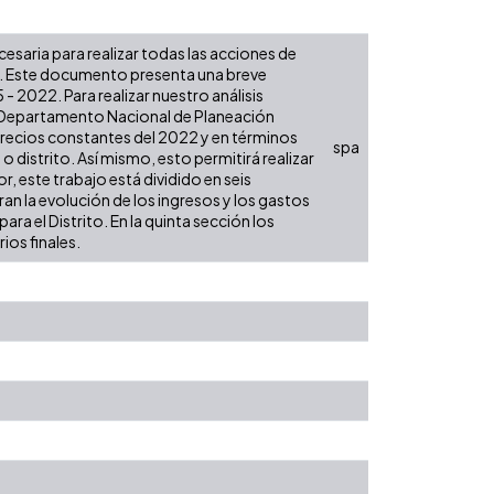
ecesaria para realizar todas las acciones de
es. Este documento presenta una breve
- 2022. Para realizar nuestro análisis
l Departamento Nacional de Planeación
 precios constantes del 2022 y en términos
spa
 o distrito. Así mismo, esto permitirá realizar
, este trabajo está dividido en seis
an la evolución de los ingresos y los gastos
ra el Distrito. En la quinta sección los
ios finales.