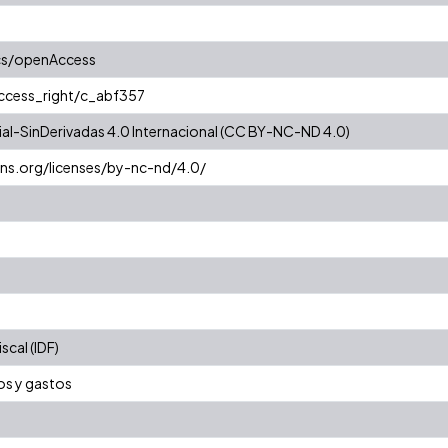
cs/openAccess
access_right/c_abf357
l-SinDerivadas 4.0 Internacional (CC BY-NC-ND 4.0)
ns.org/licenses/by-nc-nd/4.0/
cal (IDF)
os y gastos