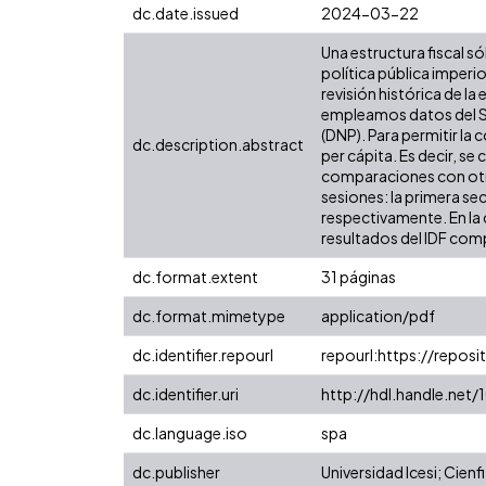
dc.date.issued
2024-03-22
Una estructura fiscal só
política pública imper
revisión histórica de l
empleamos datos del Si
(DNP). Para permitir la
dc.description.abstract
per cápita. Es decir, se
comparaciones con otras
sesiones: la primera se
respectivamente. En la 
resultados del IDF comp
dc.format.extent
31 páginas
dc.format.mimetype
application/pdf
dc.identifier.repourl
repourl:https://reposit
dc.identifier.uri
http://hdl.handle.net
dc.language.iso
spa
dc.publisher
Universidad Icesi; Cienfi