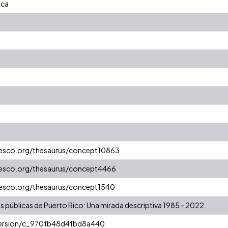
ica
unesco.org/thesaurus/concept10863
unesco.org/thesaurus/concept4466
unesco.org/thesaurus/concept1540
as públicas de Puerto Rico: Una mirada descriptiva 1985 - 2022
/version/c_970fb48d4fbd8a440