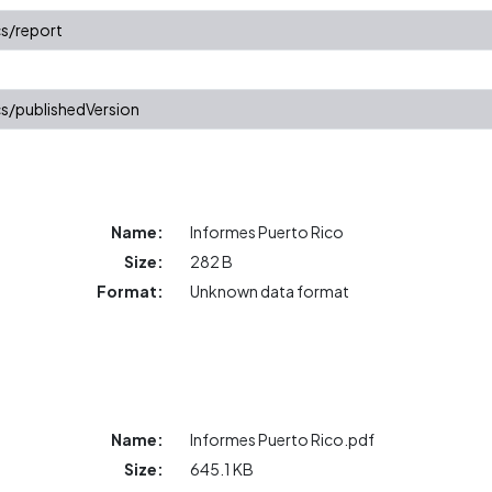
s/report
s/publishedVersion
Name:
Informes Puerto Rico
Size:
282 B
Format:
Unknown data format
Name:
Informes Puerto Rico.pdf
Size:
645.1 KB