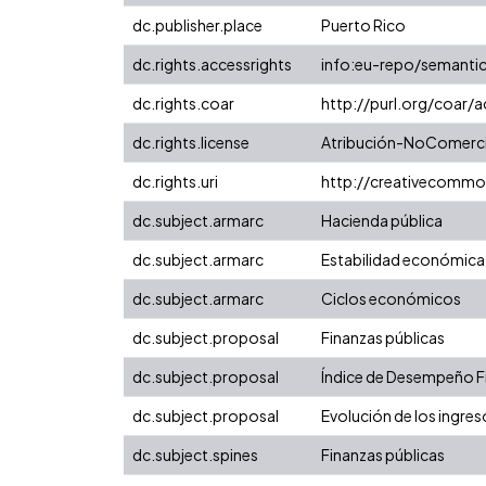
dc.publisher.place
Puerto Rico
dc.rights.accessrights
info:eu-repo/semanti
dc.rights.coar
http://purl.org/coar/
dc.rights.license
Atribución-NoComercia
dc.rights.uri
http://creativecommo
dc.subject.armarc
Hacienda pública
dc.subject.armarc
Estabilidad económica
dc.subject.armarc
Ciclos económicos
dc.subject.proposal
Finanzas públicas
dc.subject.proposal
Índice de Desempeño Fis
dc.subject.proposal
Evolución de los ingres
dc.subject.spines
Finanzas públicas