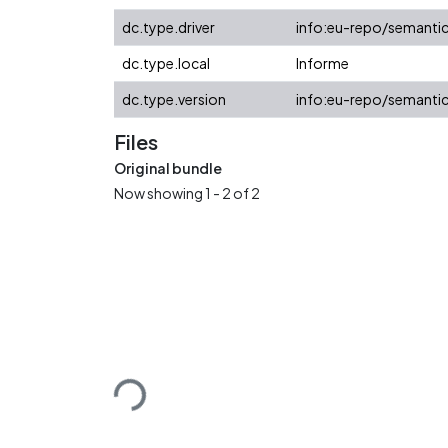
dc.type.driver
info:eu-repo/semantic
dc.type.local
Informe
dc.type.version
info:eu-repo/semantic
Files
Original bundle
Now showing
1 - 2 of 2
Loading...