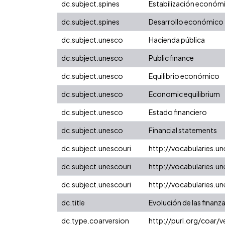
dc.subject.spines
Estabilización económ
dc.subject.spines
Desarrollo económico
dc.subject.unesco
Hacienda pública
dc.subject.unesco
Public finance
dc.subject.unesco
Equilibrio económico
dc.subject.unesco
Economic equilibrium
dc.subject.unesco
Estado financiero
dc.subject.unesco
Financial statements
dc.subject.unescouri
http://vocabularies.
dc.subject.unescouri
http://vocabularies.
dc.subject.unescouri
http://vocabularies.
dc.title
Evolución de las finanz
dc.type.coarversion
http://purl.org/coar