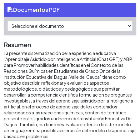
Documentos PDF
Resumen
La presente sistematización de la experiencia educativa
“Aprendizaje Asistido por Inteligencia Artificial (Chat GPT) y ABP
para Promover habilidades científicas en el Contexto de las
Reacciones Químicas en Estudiantes de Grado Once de la
Institución Educativa del Dagua, Valle del Cauca” tiene como
objetivo describir, reflexionar y evaluar los aspectos
metodológicos, didácticos y pedagógicos que permitan
desarrollar la competencia científica formulación de preguntas
investigables, a través del aprendizaje asistido por la Inteligencia
artificial, en el proceso de aprendizaje de los contenidos
relacionados a las reacciones químicas, contenido temático
presente en los grados undécimo de la Institución Educativa Del
Dagua. También, es de interés evaluar el efecto de este modelo
de lenguaje en una posible aceleración del modelo de aprendizaje
basado en problemas