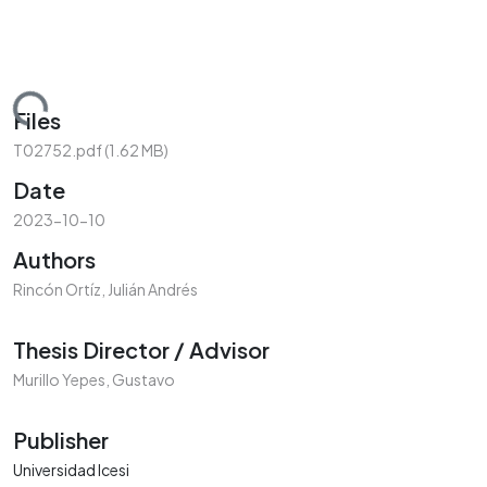
oading...
Files
T02752.pdf
(1.62 MB)
Date
2023-10-10
Authors
Rincón Ortíz, Julián Andrés
Thesis Director / Advisor
Murillo Yepes, Gustavo
Publisher
Universidad Icesi