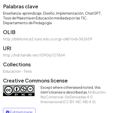
Palabras clave
Enseñanza-aprendizaje
Diseño
Implementación
ChatGPT
Tesis de Maestría en Educación mediada por las TIC
Departamento de Pedagogía
OLIB
http://biblioteca2.icesi.edu.co/cgi-olib?oid=362659
URI
http://hdl.handle.net/10906/127864
Collections
Educación - Tesis
Creative Commons license
Except where otherwised noted, this
item's license is described as
Atribución-
NoComercial-SinDerivadas 4.0
Internacional (CC BY-NC-ND 4.0)
Full item page