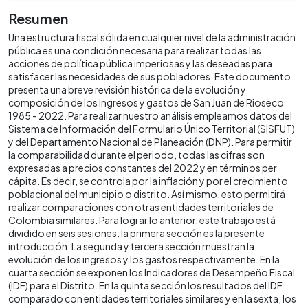
Resumen
Una estructura fiscal sólida en cualquier nivel de la administración
pública es una condición necesaria para realizar todas las
acciones de política pública imperiosas y las deseadas para
satisfacer las necesidades de sus pobladores. Este documento
presenta una breve revisión histórica de la evolución y
composición de los ingresos y gastos de San Juan de Rioseco
1985 - 2022. Para realizar nuestro análisis empleamos datos del
Sistema de Información del Formulario Único Territorial (SISFUT)
y del Departamento Nacional de Planeación (DNP). Para permitir
la comparabilidad durante el periodo, todas las cifras son
expresadas a precios constantes del 2022 y en términos per
cápita. Es decir, se controla por la inflación y por el crecimiento
poblacional del municipio o distrito. Así mismo, esto permitirá
realizar comparaciones con otras entidades territoriales de
Colombia similares. Para lograr lo anterior, este trabajo está
dividido en seis sesiones: la primera sección es la presente
introducción. La segunda y tercera sección muestran la
evolución de los ingresos y los gastos respectivamente. En la
cuarta sección se exponen los Indicadores de Desempeño Fiscal
(IDF) para el Distrito. En la quinta sección los resultados del IDF
comparado con entidades territoriales similares y en la sexta, los