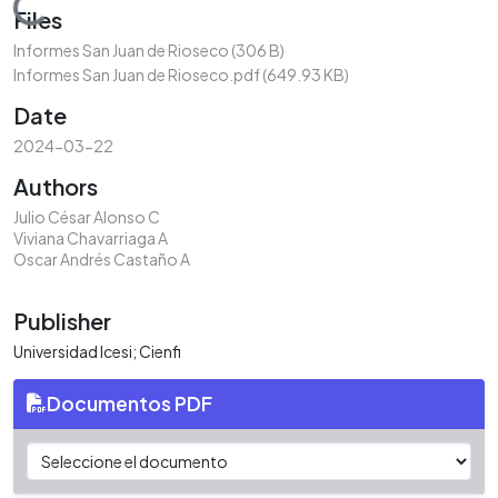
Loading...
Files
Informes San Juan de Rioseco
(306 B)
Informes San Juan de Rioseco.pdf
(649.93 KB)
Date
2024-03-22
Authors
Julio César Alonso C
Viviana Chavarriaga A
Oscar Andrés Castaño A
Publisher
Universidad Icesi; Cienfi
Documentos PDF