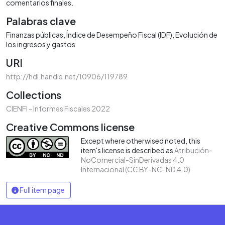
comentarios finales.
Palabras clave
Finanzas públicas
Índice de Desempeño Fiscal (IDF)
Evolución de
los ingresos y gastos
URI
http://hdl.handle.net/10906/119789
Collections
CIENFI - Informes Fiscales 2022
Creative Commons license
Except where otherwised noted, this
item's license is described as
Atribución-
NoComercial-SinDerivadas 4.0
Internacional (CC BY-NC-ND 4.0)
Full item page