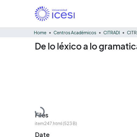
Home
Centros Académicos
CITRADI
CITR
De lo léxico a lo gramati
Loading...
Files
item247.html
(523 B)
Date