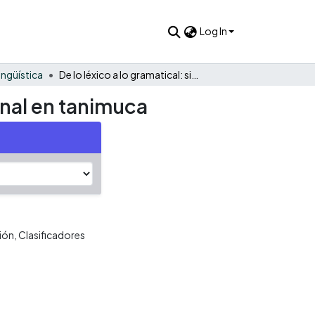
Log In
ingüística
De lo léxico a lo gramatical: sistemas de clasificación nominal en tanimuca
inal en tanimuca
ión
Clasificadores