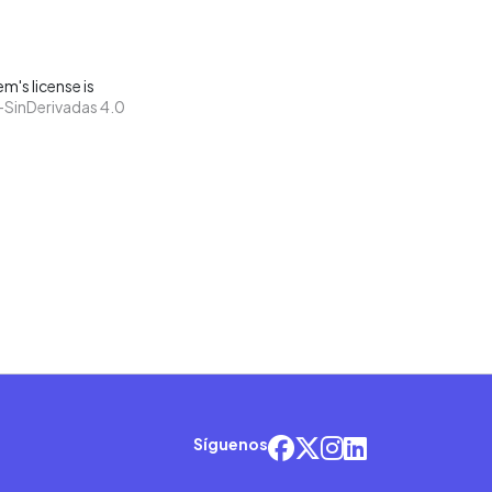
m's license is
SinDerivadas 4.0
Síguenos