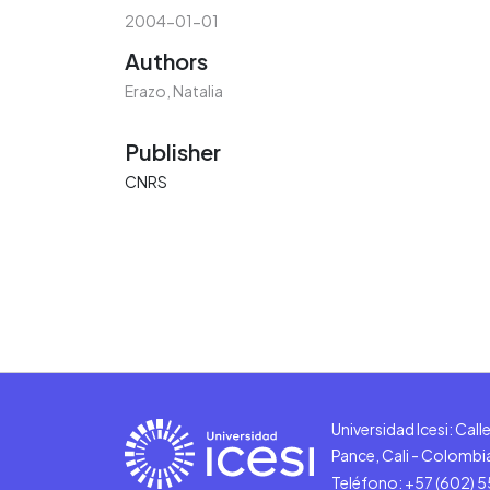
2004-01-01
Authors
Erazo, Natalia
Publisher
CNRS
Universidad Icesi: Cal
Pance, Cali - Colombi
Teléfono: +57 (602) 