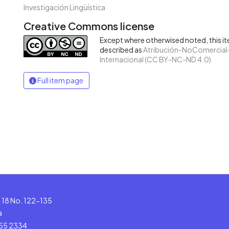
Investigación Lingüística
Creative Commons license
Except where otherwised noted, this ite
described as
Atribución-NoComercial-
Internacional (CC BY-NC-ND 4.0)
Full item page
le 18 No. 122-135
a
555 2334