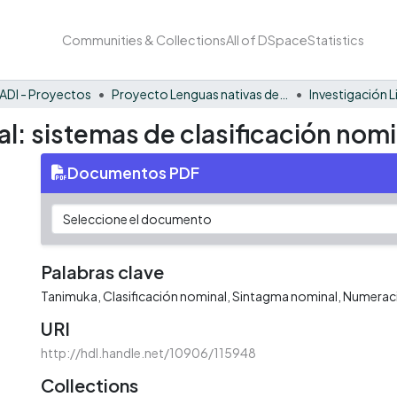
Communities & Collections
All of DSpace
Statistics
ADI - Proyectos
Proyecto Lenguas nativas del Vaupés
Investigación L
cal: sistemas de clasificación nom
Documentos PDF
Palabras clave
Tanimuka
Clasificación nominal
Sintagma nominal
Numerac
URI
http://hdl.handle.net/10906/115948
Collections