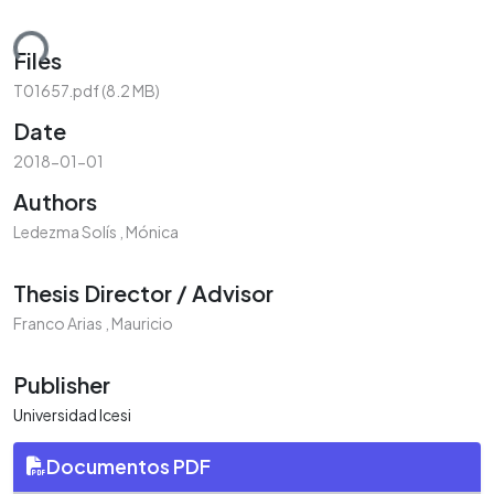
ding...
Files
T01657.pdf
(8.2 MB)
Date
2018-01-01
Authors
Ledezma Solís , Mónica
Thesis Director / Advisor
Franco Arias , Mauricio
Publisher
Universidad Icesi
Documentos PDF