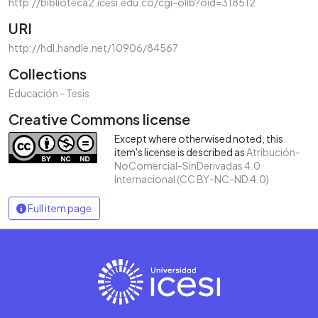
http://biblioteca2.icesi.edu.co/cgi-olib?oid=318512
URI
http://hdl.handle.net/10906/84567
Collections
Educación - Tesis
Creative Commons license
Except where otherwised noted, this
item's license is described as
Atribución-
NoComercial-SinDerivadas 4.0
Internacional (CC BY-NC-ND 4.0)
Full item page