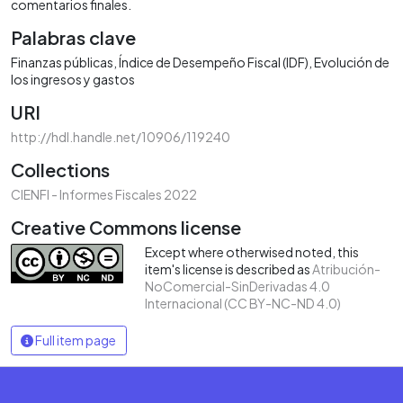
comentarios finales.
Palabras clave
Finanzas públicas
Índice de Desempeño Fiscal (IDF)
Evolución de
los ingresos y gastos
URI
http://hdl.handle.net/10906/119240
Collections
CIENFI - Informes Fiscales 2022
Creative Commons license
Except where otherwised noted, this
item's license is described as
Atribución-
NoComercial-SinDerivadas 4.0
Internacional (CC BY-NC-ND 4.0)
Full item page