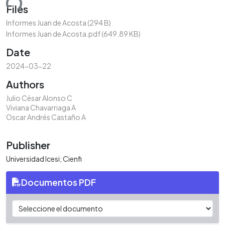
ding...
Files
Informes Juan de Acosta
(294 B)
Informes Juan de Acosta.pdf
(649.89 KB)
Date
2024-03-22
Authors
Julio César Alonso C
Viviana Chavarriaga A
Oscar Andrés Castaño A
Publisher
Universidad Icesi; Cienfi
Documentos PDF