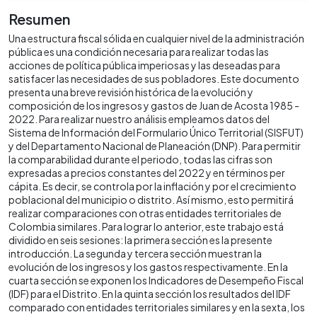
Resumen
Una estructura fiscal sólida en cualquier nivel de la administración
pública es una condición necesaria para realizar todas las
acciones de política pública imperiosas y las deseadas para
satisfacer las necesidades de sus pobladores. Este documento
presenta una breve revisión histórica de la evolución y
composición de los ingresos y gastos de Juan de Acosta 1985 -
2022. Para realizar nuestro análisis empleamos datos del
Sistema de Información del Formulario Único Territorial (SISFUT)
y del Departamento Nacional de Planeación (DNP). Para permitir
la comparabilidad durante el periodo, todas las cifras son
expresadas a precios constantes del 2022 y en términos per
cápita. Es decir, se controla por la inflación y por el crecimiento
poblacional del municipio o distrito. Así mismo, esto permitirá
realizar comparaciones con otras entidades territoriales de
Colombia similares. Para lograr lo anterior, este trabajo está
dividido en seis sesiones: la primera sección es la presente
introducción. La segunda y tercera sección muestran la
evolución de los ingresos y los gastos respectivamente. En la
cuarta sección se exponen los Indicadores de Desempeño Fiscal
(IDF) para el Distrito. En la quinta sección los resultados del IDF
comparado con entidades territoriales similares y en la sexta, los