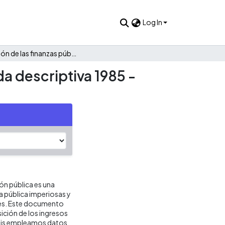
Log In
Evolución de las finanzas públicas de Villanueva: Una mirada descriptiva 1985 - 2022
da descriptiva 1985 -
ión pública es una
ca pública imperiosas y
res. Este documento
ición de los ingresos
lisis empleamos datos