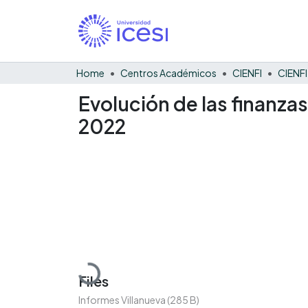
Home
Centros Académicos
CIENFI
Evolución de las finanzas
2022
Loading...
Files
Informes Villanueva
(285 B)