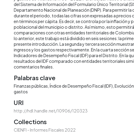
del Sistema de Información del Formulario Único Territorial (SI
Departamento Nacional de Planeación (DNP). Para permitir la
durante el periodo, todas las cifras son expresadas a precios
en términos per cápita. Es decir, se controla por la inflación y 
poblacional del municipio o distrito. Así mismo, esto permitirá 
comparaciones con otras entidades territoriales de Colombia 
lo anterior, este trabajo está dividido en seis sesiones: la prime
presente introducción. La segunda y tercera sección muestran 
ingresos y los gastos respectivamente. En la cuarta sección s
Indicadores de Desempeño Fiscal (IDF) para el Distrito. En la qu
resultados del IDF comparado con entidades territoriales simila
comentarios finales.
Palabras clave
Finanzas públicas
Índice de Desempeño Fiscal (IDF)
Evolución 
gastos
URI
http://hdl.handle.net/10906/120323
Collections
CIENFI - Informes Fiscales 2022