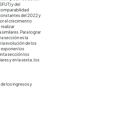
SFUT) y del
 comparabilidad
 constantes del 2022 y
por el crecimiento
realizar
similares. Para lograr
ra sección es la
la evolución de los
e exponen los
inta sección los
res y en la sexta, los
de los ingresos y