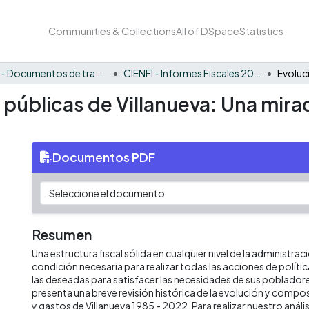
Communities & Collections
All of DSpace
Statistics
CIENFI - Documentos de trabajos, técnicos y de divulgación
CIENFI - Informes Fiscales 2022
 públicas de Villanueva: Una mira
Documentos PDF
Resumen
Una estructura fiscal sólida en cualquier nivel de la administrac
condición necesaria para realizar todas las acciones de políti
las deseadas para satisfacer las necesidades de sus poblado
presenta una breve revisión histórica de la evolución y compos
y gastos de Villanueva 1985 - 2022. Para realizar nuestro aná