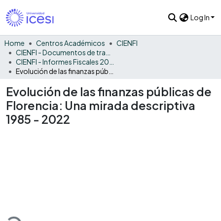
Log In
Home
Centros Académicos
CIENFI
CIENFI - Documentos de trabajos, técnicos y de divulgación
CIENFI - Informes Fiscales 2022
Evolución de las finanzas públicas de Florencia: Una mirada descriptiva 1985 - 2022
Evolución de las finanzas públicas de
Florencia: Una mirada descriptiva
1985 - 2022
Loading...