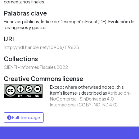
comentarios finales.
Palabras clave
Finanzas públicas
Índice de Desempeño Fiscal (IDF)
Evolución de
los ingresos y gastos
URI
http://hdl.handle.net/10906/119623
Collections
CIENFI - Informes Fiscales 2022
Creative Commons license
Except where otherwised noted, this
item's license is described as
Atribución-
NoComercial-SinDerivadas 4.0
Internacional (CC BY-NC-ND 4.0)
Full item page