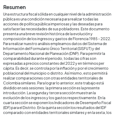
Resumen
Una estructura fiscal sólida en cualquier nivel de la administración
pública es una condición necesaria para realizar todas las
acciones de política pública imperiosas y las deseadas para
satisfacer las necesidades de sus pobladores. Este documento
presenta una breve revisión histórica de la evolución y
composición de los ingresos y gastos de Florencia 1985 - 2022.
Para realizar nuestro análisis empleamos datos del Sistema de
Información del Formulario Único Territorial (SISFUT) y del
Departamento Nacional de Planeación (DNP). Para permitir la
comparabilidad durante el periodo, todas las cifras son
expresadas a precios constantes del 2022 y en términos per
cápita. Es decir, se controla por la inflación y por el crecimiento
poblacional del municipio o distrito. Así mismo, esto permitirá
realizar comparaciones con otras entidades territoriales de
Colombia similares. Para lograr lo anterior, este trabajo está
dividido en seis sesiones: la primera sección es la presente
introducción. La segunda y tercera sección muestran la
evolución de los ingresos y los gastos respectivamente. En la
cuarta sección se exponen los Indicadores de Desempeño Fiscal
(IDF) para el Distrito. En la quinta sección los resultados del IDF
comparado con entidades territoriales similares y en la sexta, los