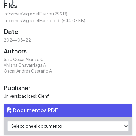
ding...
Files
Informes Vigia del Fuerte
(299 B)
Informes Vigia del Fuerte.pdf
(644.07 KB)
Date
2024-03-22
Authors
Julio César Alonso C
Viviana Chavarriaga A
Oscar Andrés Castaño A
Publisher
Universidad Icesi; Cienfi
Documentos PDF