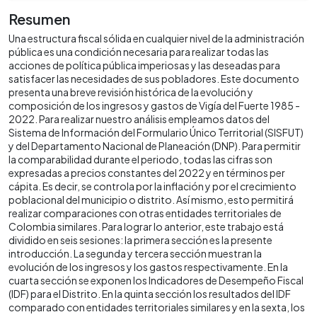
Resumen
Una estructura fiscal sólida en cualquier nivel de la administración
pública es una condición necesaria para realizar todas las
acciones de política pública imperiosas y las deseadas para
satisfacer las necesidades de sus pobladores. Este documento
presenta una breve revisión histórica de la evolución y
composición de los ingresos y gastos de Vigía del Fuerte 1985 -
2022. Para realizar nuestro análisis empleamos datos del
Sistema de Información del Formulario Único Territorial (SISFUT)
y del Departamento Nacional de Planeación (DNP). Para permitir
la comparabilidad durante el periodo, todas las cifras son
expresadas a precios constantes del 2022 y en términos per
cápita. Es decir, se controla por la inflación y por el crecimiento
poblacional del municipio o distrito. Así mismo, esto permitirá
realizar comparaciones con otras entidades territoriales de
Colombia similares. Para lograr lo anterior, este trabajo está
dividido en seis sesiones: la primera sección es la presente
introducción. La segunda y tercera sección muestran la
evolución de los ingresos y los gastos respectivamente. En la
cuarta sección se exponen los Indicadores de Desempeño Fiscal
(IDF) para el Distrito. En la quinta sección los resultados del IDF
comparado con entidades territoriales similares y en la sexta, los