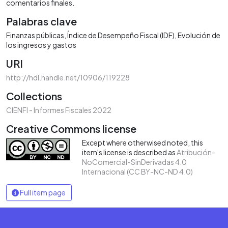
comentarios finales.
Palabras clave
Finanzas públicas
Índice de Desempeño Fiscal (IDF)
Evolución de
los ingresos y gastos
URI
http://hdl.handle.net/10906/119228
Collections
CIENFI - Informes Fiscales 2022
Creative Commons license
Except where otherwised noted, this
item's license is described as
Atribución-
NoComercial-SinDerivadas 4.0
Internacional (CC BY-NC-ND 4.0)
Full item page